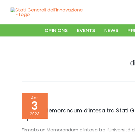
Skip
to
content
OPINIONS
EVENTS
NEWS
PR
d
Firmato
Apr
Memorandum
3
d’intesa
tra
Firmato Memorandum d’intesa tra Stati Gene
Stati
2023
Cipro
Generali
dell’Innovazione
e
Firmato un Memorandum d’intesa tra l’Università di 
l’Università