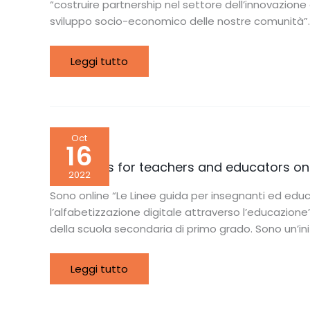
di
“costruire partnership nel settore dell’innovazione e
Nicosia
sviluppo socio-economico delle nostre comunità”.
a
Cipro
Leggi tutto
Guidelines
Oct
for
16
teachers
and
Guidelines for teachers and educators on
educators
2022
on
how
Sono online “Le Linee guida per insegnanti ed edu
to
l’alfabetizzazione digitale attraverso l’educazion
deal
with
della scuola secondaria di primo grado. Sono un’iniz
misinformation
Leggi tutto