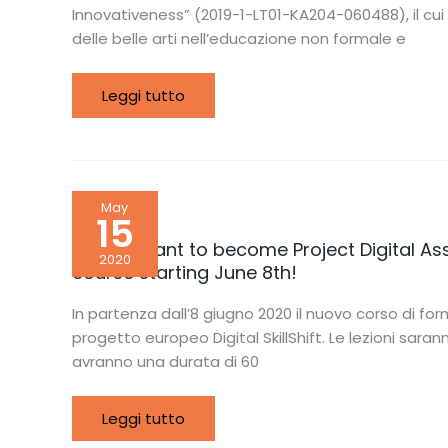
project
Innovativeness” (2019-1-LT01-KA204-060488), il cui 
promoting
delle belle arti nell’educazione non formale e
the
use
of
creativity
Leggi tutto
in
adult
education
Do
May
you
15
want
to
Do you want to become Project Digital Assi
become
2020
course starting June 8th!
Project
Digital
Assistant?
In partenza dall’8 giugno 2020 il nuovo corso di fo
Improve
your
progetto europeo Digital SkillShift. Le lezioni sa
skills,
avranno una durata di 60
sign
up
for
the
Leggi tutto
online
course