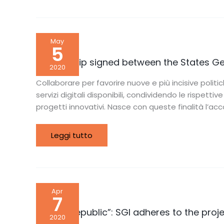
starting
June
8th!
Partnership
May
signed
5
between
the
Partnership signed between the States 
States
2020
General
of
Collaborare per favorire nuove e più incisive politi
Innovation
servizi digitali disponibili, condividendo le rispe
and
Geosmartcampus
progetti innovativi. Nasce con queste finalità l’ac
Leggi tutto
“Digital
Apr
Republic”:
7
SGI
adheres
“Digital Republic”: SGI adheres to the proje
to
2020
the