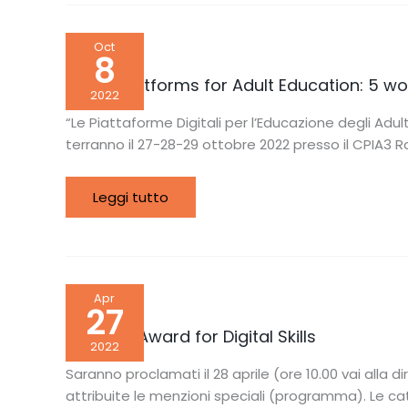
Digital
Oct
Platforms
8
for
Adult
Digital Platforms for Adult Education: 5 
Education:
2022
5
workshops
“Le Piattaforme Digitali per l’Educazione degli Adult
in
terranno il 27-28-29 ottobre 2022 presso il CPIA3 R
Rome
from
27
to
Leggi tutto
29
October
2022
National
Apr
Award
27
for
Digital
National Award for Digital Skills
Skills
2022
Saranno proclamati il 28 aprile (ore 10.00 vai alla 
attribuite le menzioni speciali (programma). Le cat