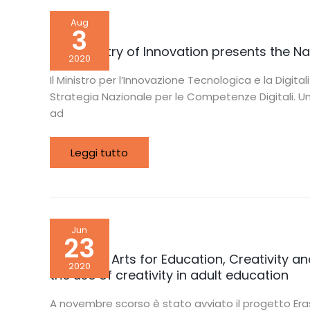
The
Aug
Ministry
3
of
Innovation
The Ministry of Innovation presents the N
presents
2020
the
National
Il Ministro per l’Innovazione Tecnologica e la Digit
Strategy
Strategia Nazionale per le Competenze Digitali. U
for
Digital
ad
Competences
Leggi tutto
“Applying
Jun
Arts
23
for
Education,
“Applying Arts for Education, Creativity 
Creativity
2020
the use of creativity in adult education
and
Innovativeness”,
a
A novembre scorso è stato avviato il progetto Eras
European