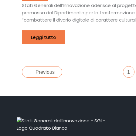
project
Stati Generali dell’Innovazione aderisce al progett
of
promossa dal Dipartimento per la trasformazione di
the
Ministry
“combattere il divario digitale di carattere cultur
of
Innovation
Leggi tutto
←
Previous
1