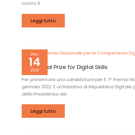
contro il
Leggi tutto
1st
Dec
National
14
Prize
for
1st National Prize for Digital Skills
Digital
2021
Skills
Per presentare una candidatura per il 1° Premio Na
gennaio 2022. È un’iniziativa di Repubblica Digital
della Presidenza del
Leggi tutto