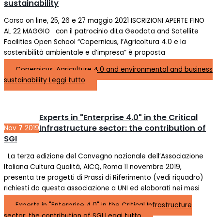
sustainability
Corso on line, 25, 26 e 27 maggio 2021 ISCRIZIONI APERTE FINO
AL 22 MAGGIO con il patrocinio diLa Geodata and Satellite
Facilities Open School “Copernicus, l’Agricoltura 4.0 e la
sostenibilità ambientale e d’impresa” è proposta
Copernicus, Agriculture 4.0 and environmental and business
sustainability
Leggi tutto
Experts in "Enterprise 4.0" in the Critical
Infrastructure sector: the contribution of
Nov
7
2019
SGI
La terza edizione del Convegno nazionale dell’Associazione
Italiana Cultura Qualità, AICQ, Roma 11 novembre 2019,
presenta tre progetti di Prassi di Riferimento (vedi riquadro)
richiesti da questa associazione a UNI ed elaborati nei mesi
Experts in "Enterprise 4.0" in the Critical Infrastructure
sector: the contribution of SGI
Leggi tutto