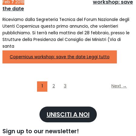
workshop: save
Feb
7
2018
the date
Riceviamo dalla Segreteria Tecnica del Forum Nazionale degli
Utenti Copernicus questo primo annuncio, che volentieri
pubblichiamo. Si terrà nella mattina del 28 febbraio, presso le
Strutture della Presidenza del Consiglio dei Ministri (Via di
santa
Copernicus workshop: save the date
Leggi tutto
1
2
3
Next
→
UNISCITI A NOI
Sign up to our newsletter!