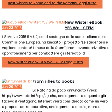
Best wishes to Rome and to the Romans
Leggi tutto
New Wister eBook:
YES We_STEM
Jun
23
2016
L’8 Marzo 2016 il MIUR, con il sostegno della sede italiana della
Commissione Europea, ha lanciato il progetto “Le studentesse
vogliono contare! Il mese delle Stem” promuovendo iniziative e
approfondimenti per combattere gli stereotipi di
New Wister eBook: YES We_STEM
Leggi tutto
From rifles to books
Jun
20
2016
La Nato ha da poco annunciato (vedi:
http://www.nato.int/cps/…) che, analogamente a quanto già
faceva il Pentagono, Internet verrà considerato come un vero
e proprio teatro operativo, analogamente a cielo, mare e