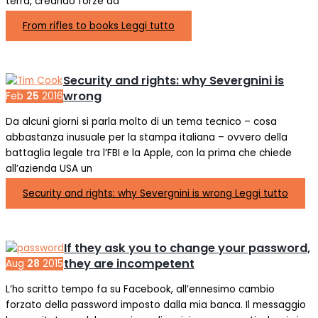
terra, creando forze ad
From rifles to books
Leggi tutto
Security and rights: why Severgnini is
wrong
Feb
25
2016
Da alcuni giorni si parla molto di un tema tecnico – cosa
abbastanza inusuale per la stampa italiana – ovvero della
battaglia legale tra l’FBI e la Apple, con la prima che chiede
all’azienda USA un
Security and rights: why Severgnini is wrong
Leggi tutto
If they ask you to change your password,
they are incompetent
Aug
28
2015
L’ho scritto tempo fa su Facebook, all’ennesimo cambio
forzato della password imposto dalla mia banca. Il messaggio