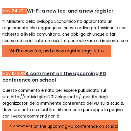
Wi-Fi: a new fee, and a new register
May
24
2012
“Il Ministero dello Sviluppo Economico ha approntato un
regolamento che aggiunge un nuovo ordine professionale non
richiesto a livello comunitario, che obbliga chiunque a far
ricorso ad un installatore iscritto per realizzare un impianto con
Wi-Fi: a new fee, and a new register
Leggi tutto
A comment on the upcoming PD
May
10
2012
conference on school
Questo commento è nato per essere pubblicato sul
sito http://natividigitali2012.blogspot.it/, gestito dagli
organizzatori della imminente conferenza del PD sulla scuola,
dove era nato un dibattito. Al momento purtroppo la pagina
con i vecchi commenti non è
A comment on the upcoming PD conference on school