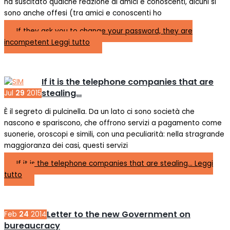
ha suscitato qualche reazione di amici e conoscenti, alcuni si
sono anche offesi (tra amici e conoscenti ho
If they ask you to change your password, they are
incompetent
Leggi tutto
If it is the telephone companies that are
stealing…
Jul
29
2015
È il segreto di pulcinella. Da un lato ci sono società che
nascono e spariscono, che offrono servizi a pagamento come
suonerie, oroscopi e simili, con una peculiarità: nella stragrande
maggioranza dei casi, questi servizi
If it is the telephone companies that are stealing…
Leggi
tutto
Letter to the new Government on
Feb
24
2014
bureaucracy