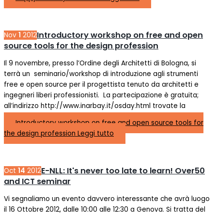
Introductory workshop on free and open
Nov
1
2012
source tools for the design profession
Il 9 novembre, presso l’Ordine degli Architetti di Bologna, si
terrà un seminario/workshop di introduzione agli strumenti
free e open source per il progettista tenuto da architetti e
ingegneri liberi professionisti. La partecipazione è gratuita;
all’indirizzo http://www.inarbay.it/osday.html trovate la
Introductory workshop on free and open source tools for
the design profession
Leggi tutto
E-NLL: It's never too late to learn! Over50
Oct
14
2012
and ICT seminar
Vi segnaliamo un evento davvero interessante che avrà luogo
il 16 Ottobre 2012, dalle 10:00 alle 12:30 a Genova. Si tratta del