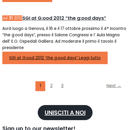
SGI at G:ood 2012 “the g:ood days”
Jul
31
2012
Avrà luogo a Genova, il 16 e il 17 ottobre prossimo il 4° incontro
“the g:ood days“, presso il Salone Congressi e l’ Aula Magna
dell’ E.O. Ospedali Galliera. Ad moderare il primo il tavolo il
presidente
SGI at G:ood 2012 “the g:ood days”
Leggi tutto
1
2
3
Next
→
UNISCITI A NOI
Sign up to our newsletter!