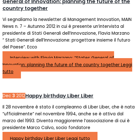
General of Innovation: planning the future of the
country together
Vi segnaliamo la newsletter di Management Innovation, MAIN
News n. 7 – Autunno 2012 in cui è presente un’intervista al
presidente di Stati Generali dell’Innovazione, Flavia Marzano
” Stati Generali dell’Innovazione: progettare insieme il futuro
del Paese”. Ecco
Interview with Flavia Marzano: “States General of
Innovation: planning the future of the country together
Leggi
tutto
Happy birthday Liber Liber
Dec
3
2012
Il 28 novembre è stato il compleanno di Liber Liber, che è nata
“ufficialmente” nel novembre 1994, anche se è attiva dal
marzo del 1993. Diventa maggiorenne l’associazione di cui è
presidente Marco Calvo, socio fondatore
Happy birthday Liber Liber
Leggi tutto