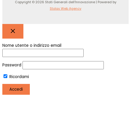
Copyright © 2026 Stati Generali dell'Innovazione | Powered by
Stolas Web Agency
Nome utente o indirizzo email
Password
Ricordami
Registro
Hai perso la password?
Utilizziamo i cookie per essere sicuri che tu possa avere la
migliore esperienza sul nostro sito. Se continui ad utilizzare
questo sito noi assumiamo che tu ne sia felice.
OK