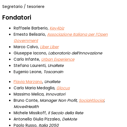
Segretario / tesoriere
Fondatori
Raffaele Barberio,
Key4biz
Ernesto Belisario,
Associazione Italiana per l’Open
Government
Marco Calvo,
Liber Liber
Giuseppe Iacono,
Laboratorio dell’Innovazione
Carlo Infante,
Urban Experience
Stefano Laurenti,
UnaRete
Eugenio Leone,
ToscanaIn
Flavia Marzano
,
UnaRete
Carlo Maria Medaglia,
Glocus
Massimo Melica,
Innovatori
Bruno Conte,
Manager Non Profit,
Social4Social
,
Move4Health
Michele Missikoff,
Il Secolo della Rete
Antonella Giulia Pizzaleo,
DeMote
Paolo Russo,
Italia 2050