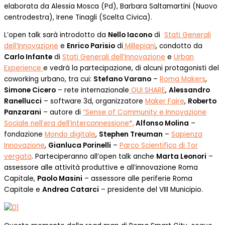
elaborata da Alessia Mosca (Pd), Barbara Saltamartini (Nuovo
centrodestra), Irene Tinagli (Scelta Civica).
L’open talk sarà introdotto da
Nello Iacono
di
Stati Generali
dell’Innovazione
e
Enrico Parisio
di
Millepiani
, condotto da
Carlo Infante
di
Stati Generali dell’Innovazione
e
Urban
Experience
e vedrà la partecipazione, di alcuni protagonisti del
coworking urbano, tra cui:
Stefano Varano
–
Roma Makers
,
Simone Cicero
– rete internazionale
OUI SHARE
,
Alessandro
Ranellucci
– software 3d, organizzatore
Maker Faire
,
Roberto
Panzarani
– autore di
“Sense of Community e Innovazione
Sociale nell’era dell’interconnessione
“,
Alfonso Molina
–
fondazione
Mondo digitale
,
Stephen Treuman
–
Sapienza
Innovazione
,
Gianluca Porinelli
–
Parco Scientifico di Tor
vergata
. Parteciperanno all’open talk anche
Marta Leonori
–
assessore alle attività produttive e all’innovazione Roma
Capitale,
Paolo Masini
– assessore alle periferie Roma
Capitale e
Andrea Catarci
– presidente del VIII Municipio.