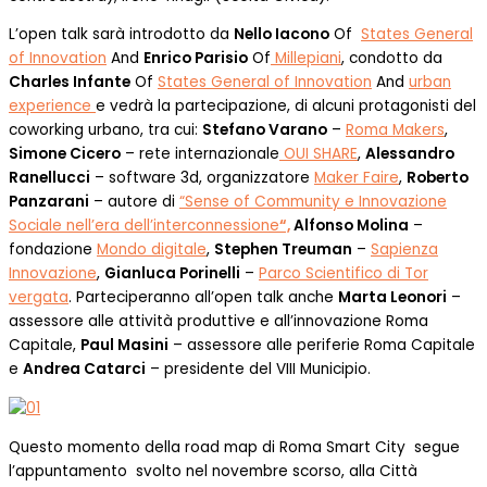
L’open talk sarà introdotto da
Nello Iacono
Of
States General
of Innovation
And
Enrico Parisio
Of
Millepiani
, condotto da
Charles Infante
Of
States General of Innovation
And
urban
experience
e vedrà la partecipazione, di alcuni protagonisti del
coworking urbano, tra cui:
Stefano Varano
–
Roma Makers
,
Simone Cicero
– rete internazionale
OUI SHARE
,
Alessandro
Ranellucci
– software 3d, organizzatore
Maker Faire
,
Roberto
Panzarani
– autore di
“Sense of Community e Innovazione
Sociale nell’era dell’interconnessione
“,
Alfonso Molina
–
fondazione
Mondo digitale
,
Stephen Treuman
–
Sapienza
Innovazione
,
Gianluca Porinelli
–
Parco Scientifico di Tor
vergata
. Parteciperanno all’open talk anche
Marta Leonori
–
assessore alle attività produttive e all’innovazione Roma
Capitale,
Paul Masini
– assessore alle periferie Roma Capitale
e
Andrea Catarci
– presidente del VIII Municipio.
Questo momento della road map di Roma Smart City segue
l’appuntamento svolto nel novembre scorso, alla Città