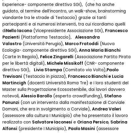
Experience- componente direttivo SGI), (che ha anche
guidato, al termine dell’incontro, un walk-show, brainstorming
viandante tra le strade di Testaccio) grazie ai tanti
partecipanti e ai numerosi interventi, tra cui ricordiamo quelli
di
Nello Iacono
(Vicepresidente Associazione SGI),
Francesco
Pazienti
(Piattaforma Testaccio),
Alessandra
Valastro
(Università Perugia),
Marco Fratoddi
(Nuova
Ecologia- componente direttivo SGI),
Anna Maria Bianchi
(Carte In Regola),
Felice Zingarelli
(Associazione Partito Pirata
per le libertà digitali),
Michele Missikoff
(CNR- componente
direttivo SGI),
Livia Stampa
(Comitato via Volta),
Paolo
Trevisani
(Testaccio in piazza),
Francesco Bianchi e
Lucia
Martincigh
(docenti Università Roma Tre) e i loro studenti del
Master sulla Progettazione Ecosostenibile, dai lavori davvero
notevoli,
Alessio Barollo
(esperto crowdfunding),
Stefano
Panunzi
(con un intervento dalla manifestazione di Corviale
Domani, che era in svolgimento a Corviale),
Andrea Valeri
(assessore alla cultura I Municipio) che ha presentato il lavoro
realizzato con
Salvatore Iaconesi
e
Oriana Persico
,
Sabrina
Alfonsi
(presidente I Municipio),
Paolo Masini
(assessore