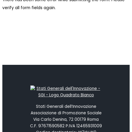
verify all form fields again.
Stati Generali dell’Innovazione
Associazione di Promozione Sociale
Via Carlo Denina, 72 00179 Roma
C.F. 97671590582 P.IVA 12465931009