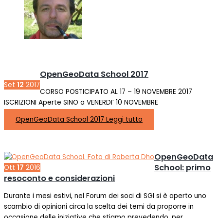
OpenGeoData School 2017
Set
12
2017
CORSO POSTICIPATO AL 17 – 19 NOVEMBRE 2017
ISCRIZIONI Aperte SINO a VENERDI’ 10 NOVEMBRE
OpenGeoData School 2017
Leggi tutto
OpenGeoData
School: primo
Ott
17
2016
resoconto e considerazioni
Durante i mesi estivi, nel Forum dei soci di SGI si è aperto uno
scambio di opinioni circa la scelta dei temi da proporre in
occasione delle iniziative che stiamo prevedendo, per