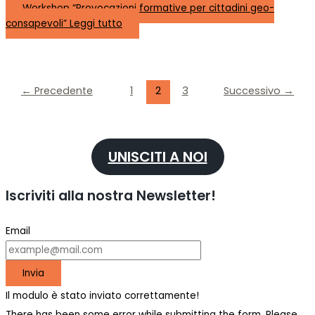
Workshop “Provocazioni formative per cittadini geo-
consapevoli”
Leggi tutto
←
Precedente
1
2
3
Successivo
→
UNISCITI A NOI
Iscriviti alla nostra Newsletter!
Email
Invia
Il modulo è stato inviato correttamente!
There has been some error while submitting the form. Please