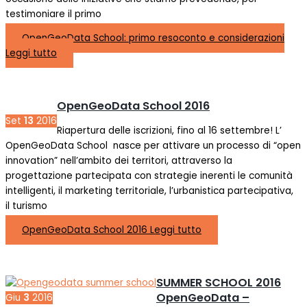
testimoniare il primo
OpenGeoData School: primo resoconto e considerazioni
Leggi tutto
OpenGeoData School 2016
Set
13
2016
Riapertura delle iscrizioni, fino al 16 settembre! L’
OpenGeoData School nasce per attivare un processo di “open
innovation” nell’ambito dei territori, attraverso la
progettazione partecipata con strategie inerenti le comunità
intelligenti, il marketing territoriale, l’urbanistica partecipativa,
il turismo
OpenGeoData School 2016
Leggi tutto
SUMMER SCHOOL 2016
OpenGeoData –
Giu
3
2016