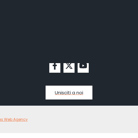
Unisciti a noi
as Web Agency