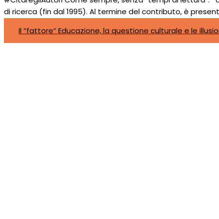
di ricerca (fin dal 1995). Al termine del contributo, è prese
Il “fattore” Educazione, la questione culturale e le illusi