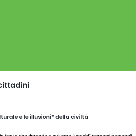
cittadini
urale e le illusioni* della civiltà
 testo che riprende e sviluppa “vecchi” percorsi personali