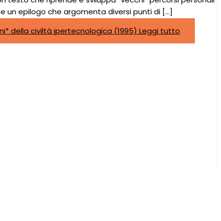
nte un epilogo che argomenta diversi punti di […]
oni* della civiltà ipertecnologica (1995)
Leggi tutto