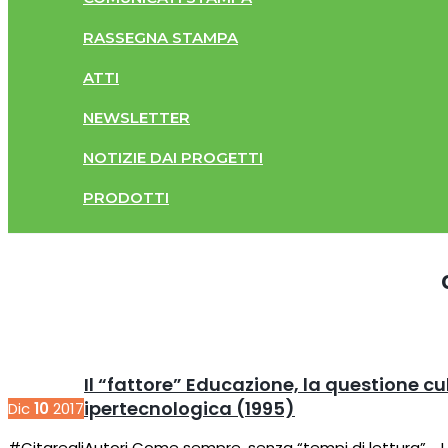
RASSEGNA STAMPA
ATTI
NEWSLETTER
NOTIZIE DAI PROGETTI
PRODOTTI
Il “fattore” Educazione, la questione cult
ipertecnologica (1995)
Dic
10
2017
#CitaregliAutori Come sempre, senza “tempi di lettura”. Un