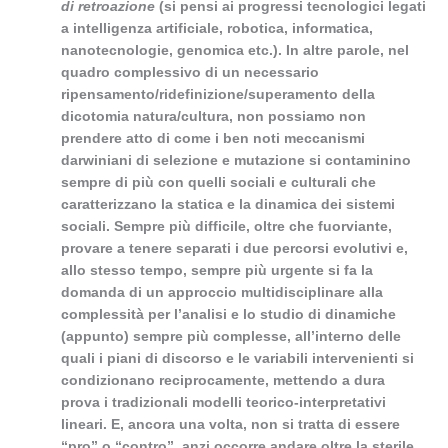
di retroazione
(si pensi ai progressi tecnologici legati
a intelligenza artificiale, robotica, informatica,
nanotecnologie, genomica etc.). In altre parole, nel
quadro complessivo di un necessario
ripensamento/ridefinizione/superamento della
dicotomia natura/cultura, non possiamo non
prendere atto di come i ben noti meccanismi
darwiniani di selezione e mutazione si contaminino
sempre di più con quelli sociali e culturali che
caratterizzano la statica e la dinamica dei sistemi
sociali. Sempre più difficile, oltre che fuorviante,
provare a tenere separati i due percorsi evolutivi e,
allo stesso tempo, sempre più urgente si fa la
domanda di un approccio multidisciplinare alla
complessità per l’analisi e lo studio di dinamiche
(appunto) sempre più complesse, all’interno delle
quali i piani di discorso e le variabili intervenienti si
condizionano reciprocamente, mettendo a dura
prova i tradizionali modelli teorico-interpretativi
lineari. E, ancora una volta, non si tratta di essere
“pro” o “contro”, anzi occorre andare oltre la sterile,