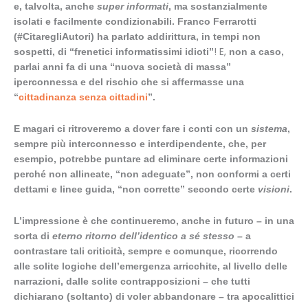
e, talvolta, anche
super informati
, ma sostanzialmente
isolati e facilmente condizionabili. Franco Ferrarotti
(#CitaregliAutori) ha parlato addirittura, in tempi non
! E,
sospetti, di “frenetici informatissimi idioti”
non a caso,
parlai anni fa di una “nuova società di massa”
iperconnessa e del rischio che si affermasse una
“
cittadinanza senza cittadini
”.
E magari ci ritroveremo a dover fare i conti con un
sistema
,
sempre più interconnesso e interdipendente, che, per
esempio, potrebbe puntare ad eliminare certe informazioni
perché non allineate, “non adeguate”, non conformi a certi
dettami e linee guida, “non corrette” secondo certe
visioni
.
L’impressione è che continueremo, anche in futuro – in una
sorta di
eterno ritorno dell’identico a sé stesso
– a
contrastare tali criticità, sempre e comunque, ricorrendo
alle solite logiche dell’emergenza arricchite, al livello delle
narrazioni, dalle solite contrapposizioni – che tutti
dichiarano (soltanto) di voler abbandonare – tra apocalittici