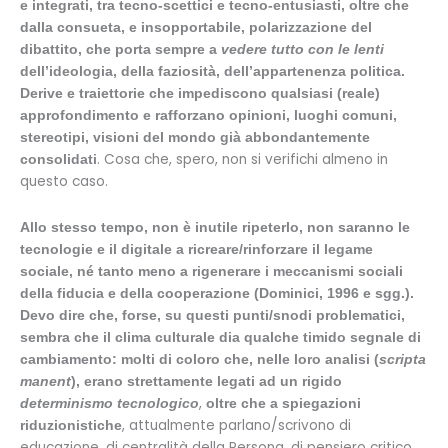
e integrati, tra tecno-scettici e tecno-entusiasti, oltre che
dalla consueta, e insopportabile, polarizzazione del
dibattito, che porta sempre a
vedere tutto con le lenti
dell’ideologia, della faziosità, dell’appartenenza politica.
Derive e traiettorie che impediscono qualsiasi (reale)
approfondimento e rafforzano opinioni, luoghi comuni,
stereotipi, visioni del mondo già abbondantemente
. Cosa che, spero, non si verifichi almeno in
consolidati
questo caso.
Allo stesso tempo, non è inutile ripeterlo, non saranno le
tecnologie e il digitale a ricreare/rinforzare il legame
sociale, né tanto meno a rigenerare i meccanismi sociali
della fiducia e della cooperazione (Dominici, 1996 e sgg.).
Devo dire che, forse, su questi punti/snodi problematici,
sembra che il clima culturale dia qualche timido segnale di
cambiamento: molti di coloro che, nelle loro analisi (
scripta
manent
), erano strettamente legati ad un rigido
,
determinismo tecnologico
oltre che a spiegazioni
, attualmente parlano/scrivono di
riduzionistiche
educazione, di centralità della Persona, di pensiero critico,