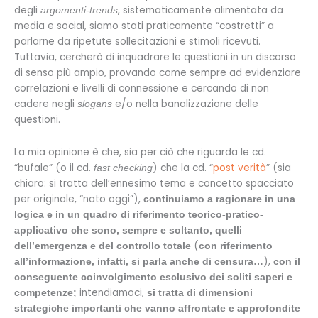
degli
, sistematicamente alimentata da
argomenti-trends
media e social, siamo stati praticamente “costretti” a
parlarne da ripetute sollecitazioni e stimoli ricevuti.
Tuttavia, cercherò di inquadrare le questioni in un discorso
di senso più ampio, provando come sempre ad evidenziare
correlazioni e livelli di connessione e cercando di non
cadere negli
e/o nella banalizzazione delle
slogans
questioni.
La mia opinione è che, sia per ciò che riguarda le cd.
“bufale” (o il cd.
) che la cd. “
post verità
” (sia
fast checking
chiaro: si tratta dell’ennesimo tema e concetto spacciato
per originale, “nato oggi”),
continuiamo a ragionare in una
logica e in un quadro di riferimento teorico-pratico-
applicativo che sono, sempre e soltanto, quelli
(
dell’emergenza e del controllo totale
con riferimento
),
all’informazione, infatti, si parla anche di censura…
con il
conseguente coinvolgimento esclusivo dei soliti saperi e
intendiamoci,
competenze;
si tratta di dimensioni
strategiche importanti che vanno affrontate e approfondite