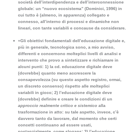
società dell’interdipendenza e dell’interconnessione
globale: un “nuovo ecosistema” (Dominici, 1996) in
cui tutto è (almeno, in apparenza) collegato e
connesso, all’interno di processi e dinamiche non
lineari, con tante variabili e concause da considerare.
«Gli obiettivi fondamentali dell’educazione digitale e,
più in generale, tecnologica sono, a mio avviso,
differenti e concernono molteplici livelli di analisi e
intervento che provo a sintetizzare e richiamare in
alcuni punti: 1) la cd. educazione digitale deve
(dovrebbe) quanto meno accrescere la
consapevolezza (su questo aspetto registro, ormai,
un discreto consenso) rispetto alle molteplici
variabili in gioco;
2) l’educazione digitale deve
(dovrebbe) definire e creare le condizioni di un
approccio realmente critico e sistemico
alla
trasformazione in atto: su tale aspetto, invece, c’è
davvero tanto da lavorare, dal momento che certi
concetti continuano ad essere usati,
sostanzialmente, come slogans;
3) l’educazione