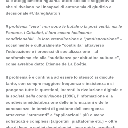
tale atteggiamento riguarda attori sociali e soggettività
che si rivelano poi incapaci di autonomia di giudizio e
decisionale #CitaregliAutori
Il problema “vero” non sono le bufale o la post verità, ma le
Persone, i Cittadini, il loro essere facilmente
condizionabili…la loro eterodirezione e “predisposizione”
–
socialmente e culturalmente “costruita” attraverso
l’educazione e i processi di socializzazione – al
conformismo e/o alla “sudditanza per abitudine culturale”,
come avrebbe detto Étienne de La Boétie.
Il problema è e continua ad essere lo stesso: si discute
tanto, con sempre maggiore frequenza e insistenza e si
pongono tutte le questioni, inerenti la rivoluzione digitale e
la
società della condivisione
(1996), l’informazione e la
condivisione/distribuzione delle informazioni e delle
conoscenze, in termini di gestione dell’emergenza
attraverso “strumenti” e “applicazioni” più o meno
sofisticati e complessi (algoritmi, piattaforme etc.) – oltre
che di leggi e codici deontologici, linee guida, manifesti –