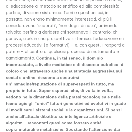
di educazione al metodo scientifico ed alla complessità;
perfino, di visione sistemica. Temi e questioni cui, in
passato, non erano minimamente interessati, di più li
consideravano “superati”, “non degni di nota”, arrivando
talvolta perfino a deridere chi sosteneva il contrario; chi
poneva, cioè, in una prospettiva sistemica, l’educazione e i
processi educativi (e formativi) – e, con questi, i rapporti di
potere – al centro di qualsiasi processo di mutamento e
cambiamento.
Continua, in tal senso, il dominio
incontrastato, a livello mediatico e di discorso pubblico, di
coloro che, attraverso anche una strategia aggressiva sui
social e online, riescono a costruirsi
un’immagine/reputazione di super-esperti in tutto, ma
proprio in tutto. Super-esperte/i che, di volta in volta,
vedono nella dimensione della prassi tecnologica e nelle
tecnologie gli “unici” fattori generativi ed evolutivi in grado
di modificare i sistemi sociali e le organizzazioni. Si pensi
anche all’attuale dibattito su intelligenza artificiale e
algoritmi…raccontati quasi come fossero entità
soprannaturali e metafisiche. Spostando l’attenzione dai