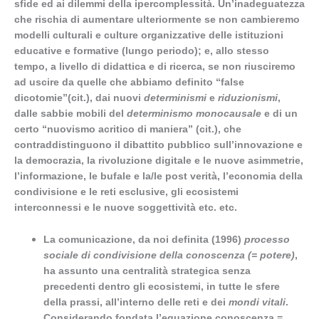
sfide ed ai dilemmi della ipercomplessità. Un’inadeguatezza
che rischia di aumentare ulteriormente se non cambieremo
modelli culturali e culture organizzative delle istituzioni
educative e formative (lungo periodo); e, allo stesso
tempo, a livello di didattica e di ricerca, se non riusciremo
ad uscire da quelle che abbiamo definito “false
dicotomie”(cit.), dai nuovi
determinismi
e
riduzionismi
,
dalle sabbie mobili del
determinismo monocausale
e di un
certo “nuovismo acritico di maniera” (cit.), che
contraddistinguono il dibattito pubblico sull’innovazione e
la democrazia, la rivoluzione digitale e le nuove asimmetrie,
l’informazione, le bufale e la/le post verità, l’economia della
condivisione e le reti esclusive, gli ecosistemi
interconnessi e le nuove soggettività etc. etc.
L
a comunicazione, da noi definita (1996)
processo
sociale di condivisione della conoscenza (= potere)
,
ha assunto una centralità strategica senza
precedenti dentro gli ecosistemi, in tutte le sfere
della prassi, all’interno delle reti e dei
mondi vitali
.
Considerando fondata l’equazione conoscenza =