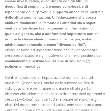
essere investigativo, di confronto con gli Altri, di
decodifica di segnali, più o meno complessi, e di
reperimento delle “prove” a supporto anche delle nostre e
delle altrui argomentazioni.
Un’educazione che possa
abilitare finalmente le Persone e i cittadini sia a saper
verificare/falsificare tesi, argomenti e informazioni di
qualsiasi genere, che a confrontarsi soprattutto con chi
non ha le stesse idee/opinioni o che, magari, è stato
etichettato/riconosciuto come “diverso da Noi”.
Un’educazione ed una formazione che, evidentemente,
avrebbero ricadute significative anche nella
gestione del
cambiamento e nell’individuazione di soluzioni (?)
.
realmente innovative
Mentre l’approccio e l’impostazione dominanti su tali
questioni (e non solo), anche nelle successive fasi di
individuazione e definizione di azioni e strategie (un
discorso che chiama in causa le solite narrazioni egemoni e
certo
), pur con tutte le buone intenzioni e gli
storytelling
obiettivi assolutamente condivisibili, continuano ad essere
centrati – come detto – oltre che specificamente sugli