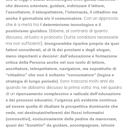
che devono orientare, guidare, indirizzare il lettore,
l’ascoltatore, il telespettatore, l’internauta, il cittadino ma
. Con un approccio
anche il giornalista e/o il comunicatore
che è a metà tra il
determinismo tecnologico e il
. Ebbene, al contrario di quanto
positivismo giuridico
discusso, attuato e praticato (tutte condizioni necessarie
ma non sufficienti),
bisognerebbe ripartire proprio da quei
fattori considerati, al di là dei proclami e degli slogan,
meno importanti e decisivi: dall’educazione e formazione
critica della Persona anche nel suo ruolo di lettore,
ascoltatore, telespettatore, navigatore, ma soprattutto di
“cittadino” che non è soltanto “consumatore” (logica e
. Sono trascorsi molti anni da
strategia di lungo periodo)
quando ne abbiamo discusso la prima volta: ma, nel quadro
di un
ripensamento complessivo e radicale dell’educazione
e dei processi educativi,
l’urgenza più evidente continua
ad essere quella di ribaltare la prospettiva dominante che
vede, nei destinatari/referenti dei flussi informativi
(conoscitivi), esclusivamente delle
pedine
da manovrare,
quasi dei “
burattini
” da guidare, accompagnare, istruire