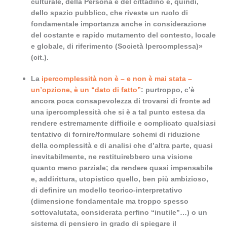
culturale, della Persona e del cittadino e, quindi,
dello spazio pubblico, che riveste un ruolo di
fondamentale importanza anche in considerazione
del costante e rapido mutamento del contesto, locale
e globale, di riferimento (Società Ipercomplessa
)»
(cit.).
La
ipercomplessità non è – e non è mai stata –
un’opzione, è un “dato di fatto”
: purtroppo, c’è
ancora poca consapevolezza di trovarsi di fronte ad
una ipercomplessità che si è a tal punto estesa da
rendere estremamente difficile e complicato qualsiasi
tentativo di fornire/formulare schemi di riduzione
della complessità e di analisi che d’altra parte, quasi
inevitabilmente, ne restituirebbero una visione
quanto meno parziale; da rendere quasi impensabile
e, addirittura, utopistico quello, ben più ambizioso,
di definire un modello teorico-interpretativo
(dimensione fondamentale ma troppo spesso
sottovalutata, considerata perfino “inutile”…) o un
sistema di pensiero in grado di spiegare il