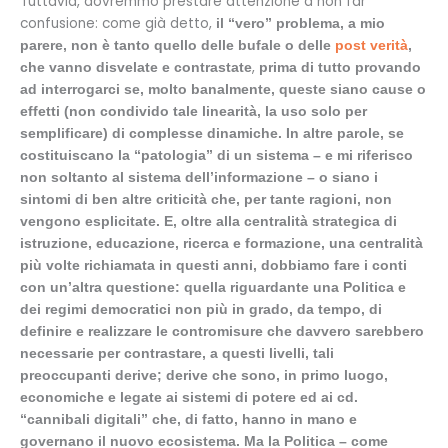
Tuttavia, dovremmo prestare attenzione a non far
confusione: come già detto,
il “vero” problema, a mio
parere, non è tanto quello delle bufale o delle
post verità
,
,
che vanno disvelate e contrastate
prima di tutto provando
ad interrogarci se, molto banalmente, queste siano cause o
effetti (non condivido tale linearità, la uso solo per
semplificare) di complesse dinamiche. In altre parole, se
costituiscano la “patologia” di un sistema – e mi riferisco
non soltanto al sistema dell’informazione – o siano i
sintomi di ben altre criticità che, per tante ragioni, non
vengono esplicitate. E, oltre alla centralità strategica di
istruzione, educazione, ricerca e formazione, una centralità
più volte richiamata in questi anni, dobbiamo fare i conti
con un’altra questione: quella riguardante una Politica e
dei regimi democratici non più in grado, da tempo, di
definire e realizzare le contromisure che davvero sarebbero
necessarie per contrastare, a questi livelli, tali
preoccupanti derive; derive che sono, in primo luogo,
economiche e legate ai sistemi di potere ed ai cd.
“cannibali digitali” che, di fatto, hanno in mano e
governano il nuovo ecosistema. Ma la Politica – come