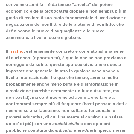
scrivemmo anni fa – è da tempo “ancella” del potere
economico e della
tecnocrazia
globale e non sembra più in
grado di recitare il suo ruolo fondamentale di mediazione e
negoziazione dei conflitti e delle pratiche di conflitto, che
definiscono le nuove disuguaglianze e le nuove
asimmetrie, a livello locale e globale.
Il
rischio
, estremamente concreto e correlato ad una serie
di altri rischi (opportunità), è quello che se non proviamo a
correggere da subito questo approccio/visione e questa
impostazione generale, in atto in qualche caso anche a
livello internazionale, tra qualche tempo, avremo molto
probabilmente anche meno bufale e disinformazione in
circolazione (sarebbe certamente un buon risultato, ma
non basta!), ma continueremo ad avere a che fare e a
confrontarci sempre più di frequente (basti pensare a dati e
ricerche su analfabetismo, non soltanto funzionale, e
povertà educativa, di cui finalmente si comincia a parlare
un po’ di più) con una
società civile
e con opinioni
pubbliche costituite da
individui eterodiretti
, iperconnessi