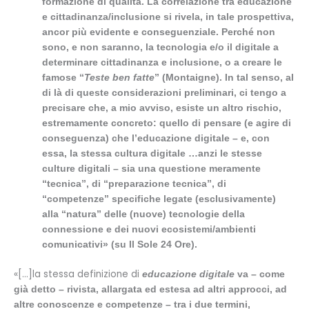
formazione di qualità. La correlazione tra educazione
e cittadinanza/inclusione si rivela, in tale prospettiva,
ancor più evidente e conseguenziale. Perché non
sono, e non saranno, la tecnologia e/o il digitale a
determinare cittadinanza e inclusione, o a creare le
famose “
Teste ben fatte
” (Montaigne). In tal senso, al
di là di queste considerazioni preliminari, ci tengo a
precisare che, a mio avviso, esiste un altro rischio,
estremamente concreto: quello di pensare (e agire di
conseguenza) che l’educazione digitale – e, con
essa, la stessa cultura digitale …anzi le stesse
culture digitali – sia una questione meramente
“tecnica”, di “preparazione tecnica”, di
“competenze” specifiche legate (esclusivamente)
alla “natura” delle (nuove) tecnologie della
connessione e dei nuovi ecosistemi/ambienti
comunicativi» (su Il Sole 24 Ore).
«[…]la stessa definizione di
educazione digitale
va – come
già detto – rivista, allargata ed estesa ad altri approcci, ad
altre conoscenze e competenze – tra i due termini,