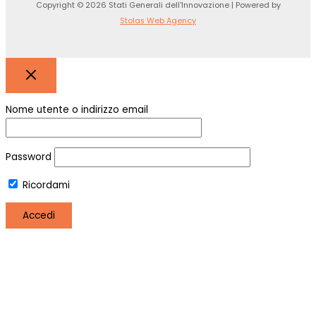
Copyright © 2026 Stati Generali dell'Innovazione | Powered by
Stolas Web Agency
Nome utente o indirizzo email
Password
Ricordami
Registro
Hai perso la password?
Utilizziamo i cookie per essere sicuri che tu possa avere la
migliore esperienza sul nostro sito. Se continui ad utilizzare
questo sito noi assumiamo che tu ne sia felice.
OK