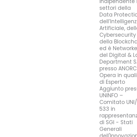
indipendente 
settori della
Data Protectio
dell’Intelligen
Artificiale, del
Cybersecurity
della Blockch
ed è Networke
del Digital & 
Department S.r
presso ANORC
Opera in qual
di Esperto
Aggiunto pres
UNINFO –
Comitato UNI
533 in
rappresentan
di SGI - Stati
Generali
dell'Innovazio