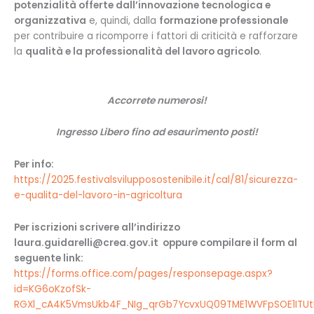
potenzialità offerte dall’innovazione tecnologica e
organizzativa
e, quindi, dalla
formazione professionale
per contribuire a ricomporre i fattori di criticità e rafforzare
la
qualità e la professionalità del lavoro agricolo
.
Accorrete numerosi!
Ingresso Libero fino ad esaurimento posti!
Per info:
https://2025.festivalsvilupposostenibile.it/cal/81/sicurezza-
e-qualita-del-lavoro-in-agricoltura
Per iscrizioni scrivere all’indirizzo
laura.guidarelli@crea.gov.it oppure compilare il form al
seguente link:
https://forms.office.com/pages/responsepage.aspx?
id=KG6oKzofSk-
RGXl_cA4K5VmsUkb4F_NIg_qrGb7YcvxUQ09TME1WVFpSOE1ITUt