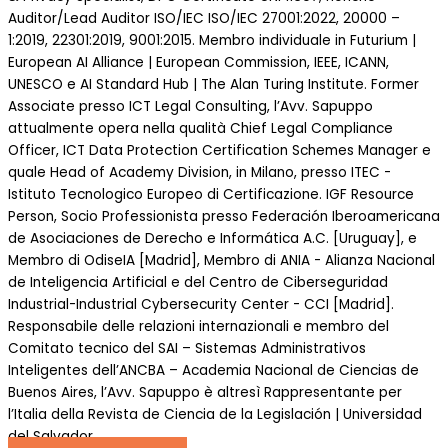
Auditor/Lead Auditor ISO/IEC ISO/IEC 27001:2022, 20000 –
1:2019, 22301:2019, 9001:2015. Membro individuale in Futurium |
European AI Alliance | European Commission, IEEE, ICANN,
UNESCO e AI Standard Hub | The Alan Turing Institute. Former
Associate presso ICT Legal Consulting, l’Avv. Sapuppo
attualmente opera nella qualità Chief Legal Compliance
Officer, ICT Data Protection Certification Schemes Manager e
quale Head of Academy Division, in Milano, presso ITEC -
Istituto Tecnologico Europeo di Certificazione. IGF Resource
Person, Socio Professionista presso Federación Iberoamericana
de Asociaciones de Derecho e Informática A.C. [Uruguay], e
Membro di OdiseIA [Madrid], Membro di ANIA - Alianza Nacional
de Inteligencia Artificial e del Centro de Ciberseguridad
Industrial-Industrial Cybersecurity Center - CCI [Madrid].
Responsabile delle relazioni internazionali e membro del
Comitato tecnico del SAI – Sistemas Administrativos
Inteligentes dell’ANCBA – Academia Nacional de Ciencias de
Buenos Aires, l’Avv. Sapuppo è altresì Rappresentante per
l’Italia della Revista de Ciencia de la Legislación | Universidad
del Salvador.