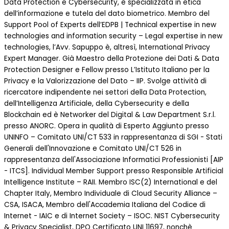
Data Protection e Cybersecurity, è specializzata in etica
dell’informazione e tutela del dato biometrico. Membro del
Support Pool of Experts dell’EDPB | Technical expertise in new
technologies and information security – Legal expertise in new
technologies, l’Avv. Sapuppo è, altresì, International Privacy
Expert Manager. Già Maestro della Protezione dei Dati & Data
Protection Designer e Fellow presso L’Istituto Italiano per la
Privacy e la Valorizzazione del Dato – IIP. Svolge attività di
ricercatore indipendente nei settori della Data Protection,
dell’Intelligenza Artificiale, della Cybersecurity e della
Blockchain ed è Networker del Digital & Law Department S.r.l.
presso ANORC. Opera in qualità di Esperto Aggiunto presso
UNINFO – Comitato UNI/CT 533 in rappresentanza di SGI - Stati
Generali dell'Innovazione e Comitato UNI/CT 526 in
rappresentanza dell'Associazione Informatici Professionisti [AIP
- ITCS]. Individual Member Support presso Responsible Artificial
Intelligence Institute – RAII. Membro ISC(2) International e del
Chapter Italy, Membro Individuale di Cloud Security Alliance –
CSA, ISACA, Membro dell'Accademia Italiana del Codice di
Internet - IAIC e di Internet Society – ISOC. NIST Cybersecurity
& Privacy Specialist, DPO Certificato UNI 11697, nonchè