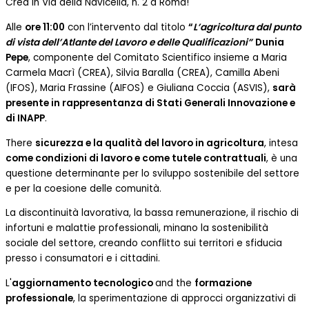
Crea in Via della Navicella, n. 2 a Roma!
Alle
ore 11:00
con l’intervento dal titolo
“
L’agricoltura dal punto
di vista dell’Atlante del Lavoro e delle Qualificazioni”
Dunia
Pepe
, componente del Comitato Scientifico insieme a Maria
Carmela Macrì (CREA), Silvia Baralla (CREA), Camilla Abeni
(IFOS), Maria Frassine (AIFOS) e Giuliana Coccia (ASVIS),
sarà
presente in rappresentanza di Stati Generali Innovazione e
di INAPP
.
There
sicurezza e la qualità del lavoro in agricoltura
, intesa
come condizioni di lavoro e come tutele contrattuali
, è una
questione determinante per lo sviluppo sostenibile del settore
e per la coesione delle comunità.
La discontinuità lavorativa, la bassa remunerazione, il rischio di
infortuni e malattie professionali, minano la sostenibilità
sociale del settore, creando conflitto sui territori e sfiducia
presso i consumatori e i cittadini.
L'
aggiornamento tecnologico
and the
formazione
professionale
, la sperimentazione di approcci organizzativi di