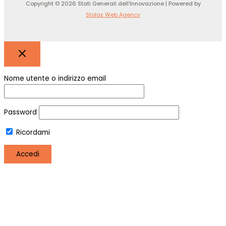
Copyright © 2026 Stati Generali dell'Innovazione | Powered by
Stolas Web Agency
Nome utente o indirizzo email
Password
Ricordami
Registro
Hai perso la password?
Utilizziamo i cookie per essere sicuri che tu possa avere la
migliore esperienza sul nostro sito. Se continui ad utilizzare
questo sito noi assumiamo che tu ne sia felice.
OK