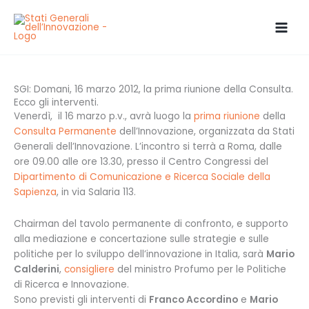
Vai
al
contenuto
SGI: Domani, 16 marzo 2012, la prima riunione della Consulta.
Ecco gli interventi.
Venerdì, il 16 marzo p.v., avrà luogo la
prima riunione
della
Consulta Permanente
dell’Innovazione, organizzata da Stati
Generali dell’Innovazione. L’incontro si terrà a Roma, dalle
ore 09.00 alle ore 13.30, presso il Centro Congressi del
Dipartimento di Comunicazione e Ricerca Sociale della
Sapienza
, in via Salaria 113.
Chairman del tavolo permanente di confronto, e supporto
alla mediazione e concertazione sulle strategie e sulle
politiche per lo sviluppo dell’innovazione in Italia, sarà
Mario
Calderini
,
consigliere
del ministro Profumo per le Politiche
di Ricerca e Innovazione.
Sono previsti gli interventi di
Franco Accordino
e
Mario