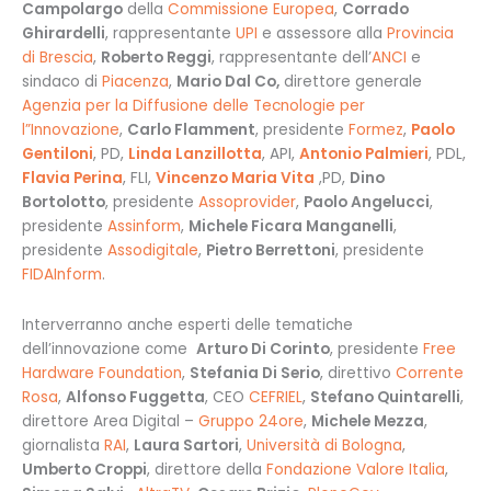
Campolargo
della
Commissione Europea
,
Corrado
Ghirardelli
, rappresentante
UPI
e assessore alla
Provincia
di Brescia
,
Roberto Reggi
, rappresentante dell’
ANCI
e
sindaco di
Piacenza
,
Mario Dal Co,
direttore generale
Agenzia per la Diffusione delle Tecnologie per
l”Innovazione
,
Carlo Flamment
, presidente
Formez
,
Paolo
Gentiloni
, PD,
Linda Lanzillotta
, API,
Antonio Palmieri
, PDL,
Flavia Perina
, FLI,
Vincenzo Maria Vita
,PD,
Dino
Bortolotto
, presidente
Assoprovider
,
Paolo Angelucci
,
presidente
Assinform
,
Michele Ficara Manganelli
,
presidente
Assodigitale
,
Pietro Berrettoni
, presidente
FIDAInform
.
Interverranno anche esperti delle tematiche
dell’innovazione come
Arturo Di Corinto
, presidente
Free
Hardware Foundation
,
Stefania Di Serio
, direttivo
Corrente
Rosa
,
Alfonso Fuggetta
, CEO
CEFRIEL
,
Stefano Quintarelli
,
direttore Area Digital –
Gruppo 24ore
,
Michele Mezza
,
giornalista
RAI
,
Laura Sartori
,
Università di Bologna
,
Umberto Croppi
, direttore della
Fondazione Valore Italia
,