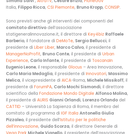
Simona Salvi
,
AltraTV
,
Cesare Brizio
,
PloneGov
Italia,
Filippo Ricca
,
CSI Piemonte
,
Bruno Kropp
,
CONSIP
.
Sono previsti anche gli interventi dei componenti del
comitato direttivo
dell’associazione
statigeneralinnovazione.it, il direttore di
Key4biz
Raffaele
Barberio
, il fondatore di
DeMoTe,
Sergio Bellucci
, il
presidente di
Liber Liber
,
Marco Calvo
, il presidente di
ManagerNoProfit
,
Bruno Conte
, il presidente di
Urban
Experience
,
Carlo Infante
, il presidente di
ToscanaIn
Eugenio Leone
, il responsabile
Glocus
– Area Innovazione,
Carlo Maria Medaglia
, il presidente di
Innovatori
,
Massimo
Melica
, il vicepresidente di
AICA
-Roma,
Michele Missikoff
, il
presidente di
ForumPA
,
Carlo Mochi Sismondi
, il direttore
scientifico della
Fondazione Mondo Digitale
Alfonso Molina
,
il presidente di
AURIS
Gianni Orlandi
,
Lorenzo Orlando
del
CATTID
– Università La Sapienza di Roma, il membro del
comitato di programma di
IGF Italia
Antonella Giulia
Pizzaleo
, il presidente dell’
Istituto per le politiche
dell’innovazione
,
Guido Scorza
, il direttore Generale di
Vega Park
Michele Vianello
, il presidente dell’associazione