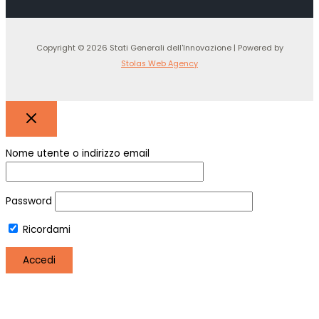
Copyright © 2026 Stati Generali dell'Innovazione | Powered by
Stolas Web Agency
Nome utente o indirizzo email
Password
Ricordami
Registro
Hai perso la password?
Utilizziamo i cookie per essere sicuri che tu possa avere la