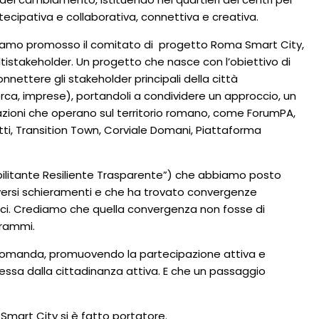
tecipativa e collaborativa, connettiva e creativa.
bbiamo promosso il comitato di progetto Roma Smart City,
ultistakeholder. Un progetto che nasce con l’obiettivo di
nnettere gli stakeholder principali della città
ricerca, imprese), portandoli a condividere un approccio, un
zazioni che operano sul territorio romano, come ForumPA,
etti, Transition Town, Corviale Domani, Piattaforma
bilitante Resiliente Trasparente”) che abbiamo posto
diversi schieramenti e che ha trovato convergenze
Medici. Crediamo che quella convergenza non fosse di
grammi.
ua domanda, promuovendo la partecipazione attiva e
pressa dalla cittadinanza attiva. E che un passaggio
 Smart City si è fatto portatore.