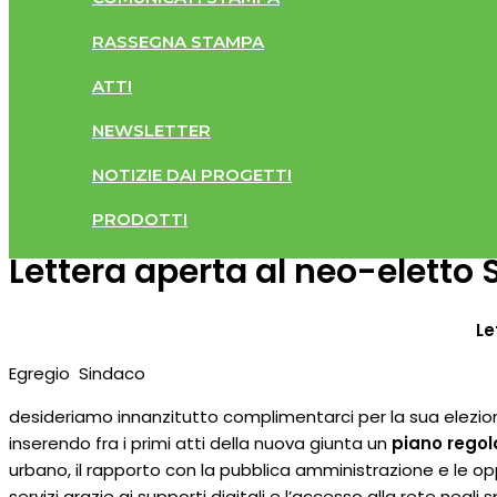
RASSEGNA STAMPA
ATTI
NEWSLETTER
NOTIZIE DAI PROGETTI
PRODOTTI
Lettera aperta al neo-eletto
Le
Egregio Sindaco
desideriamo innanzitutto complimentarci per la sua elezione
inserendo fra i primi atti della nuova giunta un
piano regol
urbano, il rapporto con la pubblica amministrazione e le 
servizi grazie ai supporti digitali e l’accesso alla rete negl