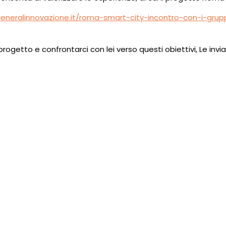
eneralinnovazione.it/roma-smart-city-incontro-con-i-grupp
rogetto e confrontarci con lei verso questi obiettivi, Le inviam