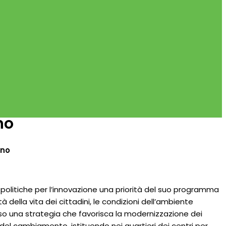
no
ino
 politiche per l’innovazione una priorità del suo programma
tà della vita dei cittadini, le condizioni dell’ambiente
so una strategia che favorisca la modernizzazione dei
va del cambiamento, istituendo nei quartieri dei centri per