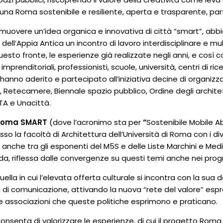
una Roma sostenibile e resiliente, aperta e trasparente, par
omuovere un’idea organica e innovativa di città “smart”, a
 dell’Appia Antica un incontro di lavoro interdisciplinare e m
sto fronte, le esperienze già realizzate negli anni, e così co
 imprenditoriali, professionisti, scuole, università, centri di 
anno aderito e partecipato all’iniziativa decine di organiz
ia, Retecamere, Biennale spazio pubblico, Ordine degli archit
TA e Unacittà.
 Roma SMART
(dove l’acronimo sta per
“
Sostenibile Mobile A
so la facoltà di Architettura dell’Università di Roma con i 
ca, anche tra gli esponenti del M5S e delle Liste Marchini e 
da, riflessa dalle convergenze su questi temi anche nei pro
uella in cui l’elevata offerta culturale si incontra con la s
eti di comunicazione, attivando la nuova “rete del valore” es
le associazioni che queste politiche esprimono e praticano.
onsenta di valorizzare le esperienze, di cui il progetto Roma