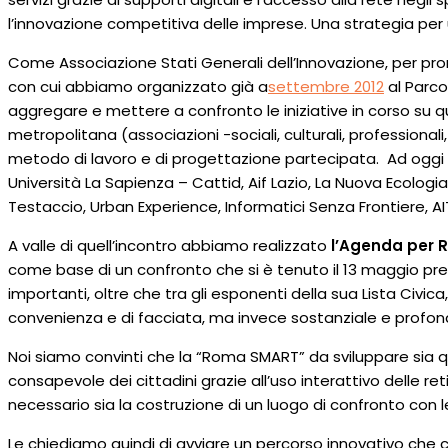
l’innovazione competitiva delle imprese. Una strategia per 
Come Associazione Stati Generali dell’Innovazione, per pr
con cui abbiamo organizzato già a
settembre 2012
al Parco
aggregare e mettere a confronto le iniziative in corso su que
metropolitana (associazioni -sociali, culturali, professionali,
metodo di lavoro e di progettazione partecipata. Ad oggi h
Università La Sapienza – Cattid, Aif Lazio, La Nuova Ecolog
Testaccio, Urban Experience, Informatici Senza Frontiere, AI
A valle di quell’incontro abbiamo realizzato
l’Agenda per
come base di un confronto che si è tenuto il 13 maggio pres
importanti, oltre che tra gli esponenti della sua Lista Civi
convenienza e di facciata, ma invece sostanziale e profon
Noi siamo convinti che la “Roma SMART” da sviluppare sia q
consapevole dei cittadini grazie all’uso interattivo delle r
necessario sia la costruzione di un luogo di confronto con 
Le chiediamo quindi di avviare un percorso innovativo che c