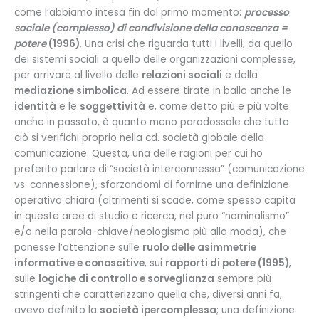
come l’abbiamo intesa fin dal primo momento:
processo
sociale (complesso) di condivisione della conoscenza =
potere
(1996)
. Una crisi che riguarda tutti i livelli, da quello
dei sistemi sociali a quello delle organizzazioni complesse,
per arrivare al livello delle
relazioni sociali
e della
mediazione simbolica
. Ad essere tirate in ballo anche le
identità
e le
soggettività
e, come detto più e più volte
anche in passato, è quanto meno paradossale che tutto
ciò si verifichi proprio nella cd. società globale della
comunicazione. Questa, una delle ragioni per cui ho
preferito parlare di “società interconnessa” (comunicazione
vs. connessione), sforzandomi di fornirne una definizione
operativa chiara (altrimenti si scade, come spesso capita
in queste aree di studio e ricerca, nel puro “nominalismo”
e/o nella parola-chiave/neologismo più alla moda), che
ponesse l’attenzione sulle
ruolo delle asimmetrie
informative e conoscitive
, sui
rapporti di potere (1995)
,
sulle
logiche di controllo e sorveglianza
sempre più
stringenti che caratterizzano quella che, diversi anni fa,
avevo definito la
società ipercomplessa
; una definizione