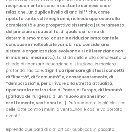
reciprocamente e sono in costante connessione e
relazione…un duplice livello di analisi** che, come
ripetuto tante volte negli anni, richiede approccio alla
complessità e una prospettiva sistemica (superamento
del principio di causalità, di qualsiasi forma di
determinismo mono-causale e riduzionismo; tante le
concause e molteplici le variabili da considerarsi;
sistemi e organizzazioni evolvono e si differenziano non
in maniera lineare etc.).
La sfida della e alla complessità ci
chiede di ripensare educazione e istruzione, in maniera
profonda, radicale.
Significa ripensare gli stessi concetti
di “libertà”, di “comunità” e, conseguentemente, di
“democrazia” e, per arrivare alla stretta attualità,
ripensare la nostra idea di Paese, di Europa, di Umanità
(parlavo dell’urgenza di un “nuovo umanesimo”,
esattamente, vent’anni fa…).
Può sembrare la più classica
delle lotte contro i mulini a vento…non è così e va portata
avanti!
Riprendo due parti di altri articoli pubblicati in passato: