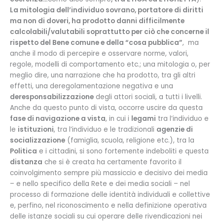
La mitologia dell’individuo sovrano, portatore di diritti
ma non di doveri, ha prodotto danni difficilmente
calcolabili/valutabili soprattutto per ciò che concerne il
rispetto del Bene comune e della “cosa pubblica”
, ma
anche il modo di percepire e osservare norme, valori,
regole, modelli di comportamento etc.; una mitologia o, per
meglio dire, una narrazione che ha prodotto, tra gli altri
effetti, una deregolamentazione negativa e una
deresponsabilizzazione
degli attori sociali, a tutti i livelli.
Anche da questo punto di vista, occorre uscire da questa
fase di navigazione a vista
, in cui i
legami
tra l’individuo e
le
istituzioni
, tra l’individuo e le tradizionali
agenzie di
socializzazione
(famiglia, scuola, religione etc.), tra la
Politica
e i cittadini, si sono fortemente indeboliti e questa
distanza
che si è creata ha certamente favorito il
coinvolgimento sempre più massiccio e decisivo dei media
– e nello specifico della Rete e dei media sociali – nel
processo di formazione delle identità individuali e collettive
e, perfino, nel riconoscimento e nella definizione operativa
delle istanze sociali su cui operare delle rivendicazioni nei