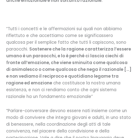
anche emozionale e non soltanto razionale.
“Tutti i concetti e le affermazioni sui quali non abbiamo
riflettuto e che accettiamo come se significassero
qualcosa per il semplice fatto che tutti li capiscono, sono
paraocchi.
Sostenere che la ragione caratterizza l’essere
umano è un paraocchi, e lo è perché ci lascia ciechi di
fronte all’emozione, che viene sminuita come qualcosa
di animalesco o come qualcosa che nega il razionale […]
e non vediamo il reciproco e quotidiano legame tra
ragione ed emozione
che costituisce la nostra umana
esistenza, e non ci rendiamo conto che ogni sistema
razionale ha un fondamento emozionale”
“Parlare-conversare devono essere nati insieme come un
modo di convivere che integra giovani e adulti, in uno stato
di benessere, nella coordinazione degli atti di tale
convivenza, nel piacere della condivisione e della
partecipazione. Vale a dire che il nostro linguaggio deve