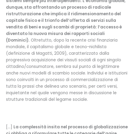
sistemi sempre più interdipendenti. L’economia globale,
dunque, sta affrontando un processo di radicale
ristrutturazione che implica il ridimensionamento del
capitale fisico e il trionfo dell’offerta di servizi sulla
vendita di beni e sugli scambi di proprietà: l’accesso è
diventato la nuova misura dei rapporti sociali
(Dominici).
Oltretutto, dopo la recente crisi finanziaria
mondiale, il capitalismo globale e tecno-nichilista
(definizione di Magatti, 2009), caratterizzato dalla
progressiva acquisizione dei vissuti sociali di ogni singolo
cittadino/consumatore, sembra sul punto di legittimare
anche nuovi modelli di scambio sociale. Individui e istituzioni
sono coinvolti in un processo di commercializzazione di
tutta la prassi che delinea uno scenario, per certi versi,
inquietante nel quale vengono messe in discussione le
strutture tradizionali del legame sociale.
[…]
La complessità insita nel processo di globalizzazione
ci obbliga a riformulare tutte le categorie dell’agire