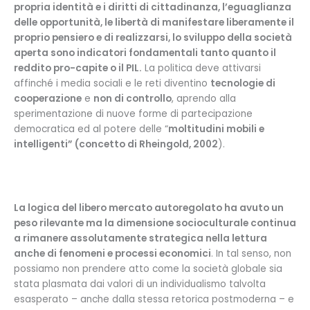
propria identità e i diritti di cittadinanza, l’eguaglianza
delle opportunità, le libertà di manifestare liberamente il
proprio pensiero e di realizzarsi, lo sviluppo della società
aperta sono indicatori fondamentali tanto quanto il
reddito pro-capite o il PIL.
La politica deve attivarsi
affinché i media sociali e le reti diventino
tecnologie di
cooperazione
e
non di controllo
, aprendo alla
sperimentazione di nuove forme di partecipazione
democratica ed al potere delle “
moltitudini mobili e
intelligenti” (concetto di Rheingold, 2002
).
La logica del libero mercato autoregolato ha avuto un
peso rilevante ma la dimensione socioculturale continua
a rimanere assolutamente strategica nella lettura
anche di fenomeni e processi economici
. In tal senso, non
possiamo non prendere atto come la società globale sia
stata plasmata dai valori di un individualismo talvolta
esasperato – anche dalla stessa retorica postmoderna – e