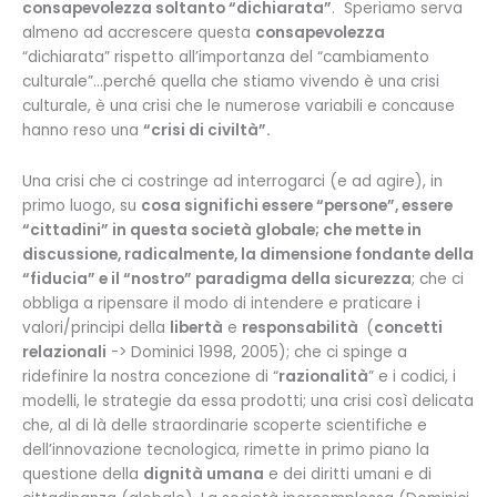
consapevolezza soltanto “dichiarata”
. Speriamo serva
almeno ad accrescere questa
consapevolezza
“dichiarata” rispetto all’importanza del “cambiamento
culturale”…perché quella che stiamo vivendo è una crisi
culturale, è una crisi che le numerose variabili e concause
hanno reso una
“crisi di civiltà”.
Una crisi che ci costringe ad interrogarci (e ad agire), in
primo luogo, su
cosa significhi essere “persone”, essere
“cittadini” in questa società globale; che mette in
discussione, radicalmente, la dimensione fondante della
“fiducia” e il “nostro” paradigma della sicurezza
; che ci
obbliga a ripensare il modo di intendere e praticare i
valori/principi della
libertà
e
responsabilità
(
concetti
relazionali
-> Dominici 1998, 2005); che ci spinge a
ridefinire la nostra concezione di “
razionalità
” e i codici, i
modelli, le strategie da essa prodotti; una crisi così delicata
che, al di là delle straordinarie scoperte scientifiche e
dell’innovazione tecnologica, rimette in primo piano la
questione della
dignità umana
e dei diritti umani e di