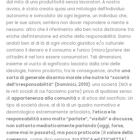
dal mito di una produttività senza lavoratori. A nostro
avviso, è stata creata quasi una mitologia dell’Individuo
autonomo e svincolato da ogni legame, un individuo che,
per le sue azioni, sembra non dover rispondere a niente e
nessuno: altro che il riferimento alla ben nota distinzione tra
etiche dell’intenzione ed etiche della responsabilità. Siamo
andati ben al di là di ogni vincolo giuridico e/o culturale:
contano il denaro e il consumo e l’unico (micro)potere dei
cittadini è nel loro essere consumatori. Tali dimensioni,
insieme al vuoto di significato lasciato dalla crisi delle
ideologie, hanno prodotto, tra le conseguenze, anche
una
sorta di generale disarmo morale che nutre la “società
dell’irresponsabilità” (Dominici, 2010)
: una società (NOI e
le reti sociali di cui facciamo parte) priva di qualsiasi senso
di
appartenenza alla comunità
e di etica del sacrificio. Un
tipo di società dove, al di là di un quadro normativo e
deontologico estremamente articolato,
l’etica e la
responsabilità sono molto “parlate”, “visibili” e discusse,
non soltanto mediaticamente parlando (oggi, forse,
come mai in passato), ma poco praticate
(
il valore della
coerenza…
come dico sempre
, tra ETICA ed ETICHETTA
).