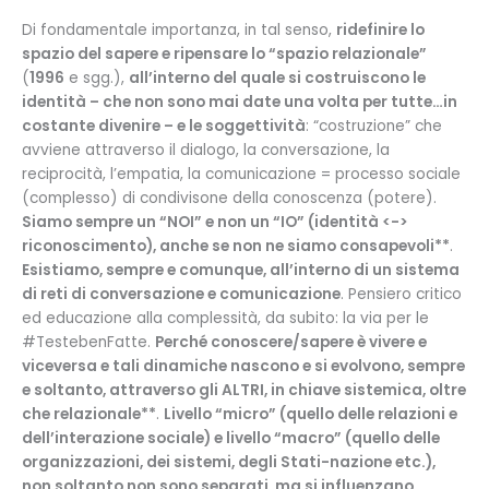
Di fondamentale importanza, in tal senso,
ridefinire lo
spazio del sapere e ripensare lo “spazio relazionale”
(
1996
e sgg.),
all’interno del quale si costruiscono le
identità – che non sono mai date una volta per tutte…in
costante divenire – e le soggettività
: “costruzione” che
avviene attraverso il dialogo, la conversazione, la
reciprocità, l’empatia, la comunicazione = processo sociale
(complesso) di condivisone della conoscenza (potere).
Siamo sempre un “NOI” e non un “IO” (identità <->
riconoscimento), anche se non ne siamo consapevoli**
.
Esistiamo, sempre e comunque, all’interno di un sistema
di reti di conversazione e comunicazione
. Pensiero critico
ed educazione alla complessità, da subito: la via per le
#TestebenFatte.
Perché conoscere/sapere è vivere e
viceversa e tali dinamiche nascono e si evolvono, sempre
e soltanto, attraverso gli ALTRI, in chiave sistemica, oltre
che relazionale**
.
Livello “micro” (quello delle relazioni e
dell’interazione sociale) e livello “macro” (quello delle
organizzazioni, dei sistemi, degli Stati-nazione etc.),
non soltanto non sono separati, ma si influenzano