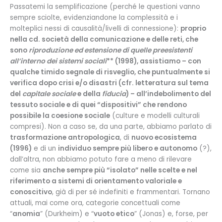
Passatemi la semplificazione (perché le questioni vanno
sempre sciolte, evidenziandone la complessità e i
molteplici nessi di causalità/livelli di connessione):
proprio
nella cd. società della comunicazione e delle reti, che
sono
riproduzione ed estensione di quelle preesistenti
all’interno dei sistemi sociali
** (1998), assistiamo – con
qualche timido segnale di risveglio, che puntualmente si
verifica dopo crisi e/o disastri (cfr. letteratura sul tema
del
capitale sociale
e della
fiducia
) – all’indebolimento del
tessuto sociale e di quei “dispositivi” che rendono
possibile la coesione sociale
(culture e modelli culturali
compresi). Non a caso se, da una parte, abbiamo parlato di
trasformazione antropologica
, di
nuovo ecosistema
(1996)
e di un
individuo sempre più libero e autonomo
(?),
dall’altra, non abbiamo potuto fare a meno di rilevare
come sia
anche sempre più “isolato” nelle scelte e nel
riferimento a sistemi di orientamento valoriale e
conoscitivo
, già di per sé indefiniti e frammentari. Tornano
attuali, mai come ora, categorie concettuali come
“
anomia
” (Durkheim) e “
vuoto etico
” (Jonas) e, forse, per