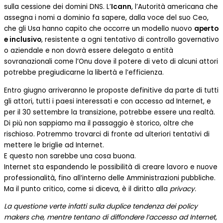
sulla cessione dei domini DNS. L’
Icann
, l’Autorità americana che
assegna i nomi a dominio fa sapere, dalla voce del suo Ceo,
che gli Usa hanno capito che occorre un modello nuovo
aperto
e inclusivo
, resistente a ogni tentativo di controllo governativo
o aziendale e non dovrà essere delegato a entità
sovranazionali come l’Onu dove il potere di veto di alcuni attori
potrebbe pregiudicarne la libertà e l’efficienza.
Entro giugno arriveranno le proposte definitive da parte di tutti
gli attori, tutti i paesi interessati e con accesso ad Internet, e
per il 30 settembre la transizione, potrebbe essere una realtà.
Di più non sappiamo ma il passaggio è storico, oltre che
rischioso. Potremmo trovarci di fronte ad ulteriori tentativi di
mettere le briglie ad Internet.
E questo non sarebbe una cosa buona.
Internet sta espandendo le possibilità di creare lavoro e nuove
professionalità, fino all’interno delle Amministrazioni pubbliche.
Ma il punto critico, come si diceva, è il diritto alla
privacy
.
La questione verte infatti sulla duplice tendenza dei policy
makers che, mentre tentano di diffondere l’accesso ad Internet,