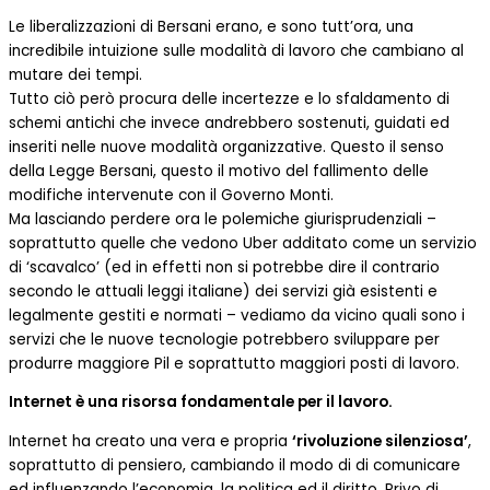
Le liberalizzazioni di Bersani erano, e sono tutt’ora, una
incredibile intuizione sulle modalità di lavoro che cambiano al
mutare dei tempi.
Tutto ciò però procura delle incertezze e lo sfaldamento di
schemi antichi che invece andrebbero sostenuti, guidati ed
inseriti nelle nuove modalità organizzative. Questo il senso
della Legge Bersani, questo il motivo del fallimento delle
modifiche intervenute con il Governo Monti.
Ma lasciando perdere ora le polemiche giurisprudenziali –
soprattutto quelle che vedono Uber additato come un servizio
di ‘scavalco’ (ed in effetti non si potrebbe dire il contrario
secondo le attuali leggi italiane) dei servizi già esistenti e
legalmente gestiti e normati – vediamo da vicino quali sono i
servizi che le nuove tecnologie potrebbero sviluppare per
produrre maggiore Pil e soprattutto maggiori posti di lavoro.
Internet è una risorsa fondamentale per il lavoro.
Internet ha creato una vera e propria
‘rivoluzione silenziosa’
,
soprattutto di pensiero, cambiando il modo di di comunicare
ed influenzando l’economia, la politica ed il diritto. Privo di