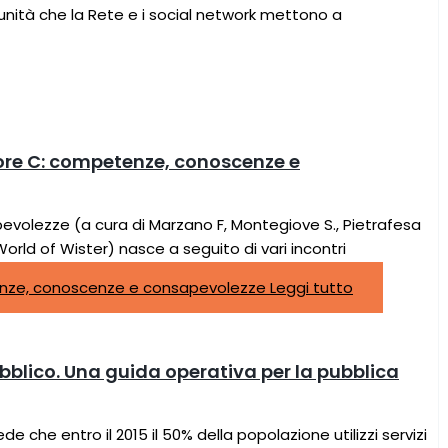
unità che la Rete e i social network mettono a
ttore C: competenze, conoscenze e
volezze (a cura di Marzano F, Montegiove S., Pietrafesa
rld of Wister) nasce a seguito di vari incontri
tenze, conoscenze e consapevolezze
Leggi tutto
blico. Una guida operativa per la pubblica
 che entro il 2015 il 50% della popolazione utilizzi servizi