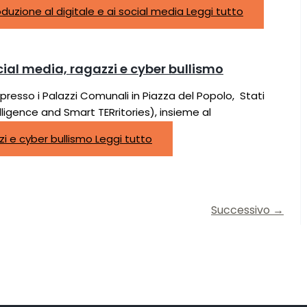
uzione al digitale e ai social media
Leggi tutto
ial media, ragazzi e cyber bullismo
 presso i Palazzi Comunali in Piazza del Popolo, Stati
ligence and Smart TERritories), insieme al
zi e cyber bullismo
Leggi tutto
Successivo
→