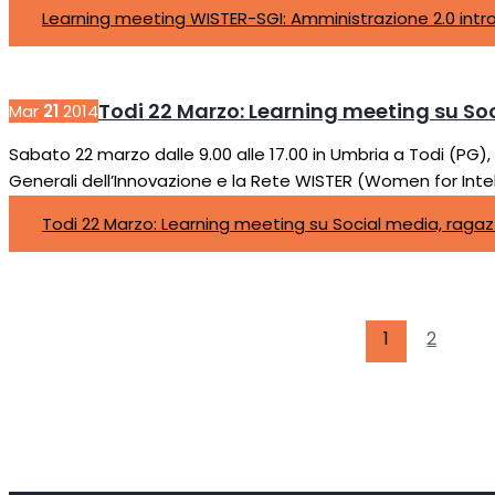
Learning meeting WISTER-SGI: Amministrazione 2.0 introd
Todi 22 Marzo: Learning meeting su Soc
Mar
21
2014
Sabato 22 marzo dalle 9.00 alle 17.00 in Umbria a Todi (PG),
Generali dell’Innovazione e la Rete WISTER (Women for Intel
Todi 22 Marzo: Learning meeting su Social media, ragaz
1
2