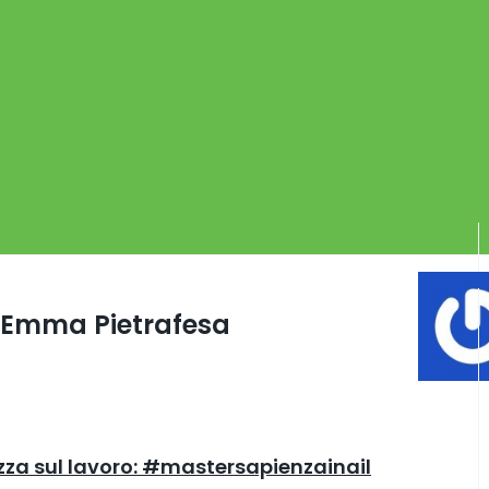
: Emma Pietrafesa
ezza sul lavoro: #mastersapienzainail