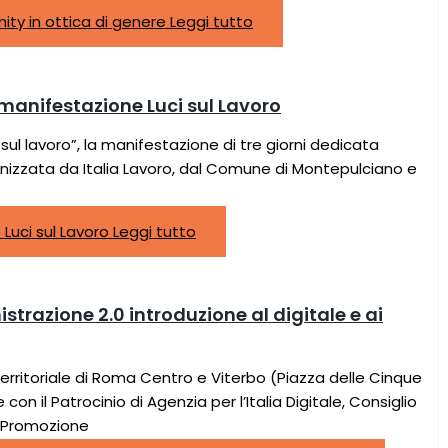
ty in ottica di genere
Leggi tutto
 manifestazione Luci sul Lavoro
sul lavoro”, la manifestazione di tre giorni dedicata
anizzata da Italia Lavoro, dal Comune di Montepulciano e
Luci sul Lavoro
Leggi tutto
razione 2.0 introduzione al digitale e ai
erritoriale di Roma Centro e Viterbo (Piazza delle Cinque
on il Patrocinio di Agenzia per l’Italia Digitale, Consiglio
e Promozione