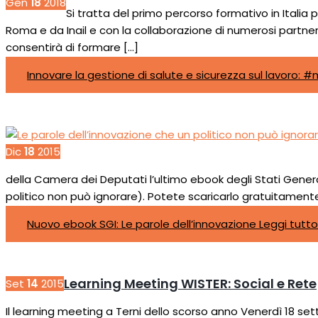
Gen
18
2018
Si tratta del primo percorso formativo in Italia
Roma e da Inail e con la collaborazione di numerosi partner
consentirà di formare […]
Innovare la gestione di salute e sicurezza sul lavoro: 
Dic
18
2015
della Camera dei Deputati l’ultimo ebook degli Stati General
politico non può ignorare). Potete scaricarlo gratuitament
Nuovo ebook SGI: Le parole dell’innovazione
Leggi tutto
Learning Meeting WISTER: Social e Rete
Set
14
2015
Il learning meeting a Terni dello scorso anno Venerdì 18 sette