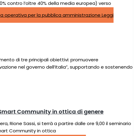
 20% contro l’oltre 40% della media europea) verso
a operativa per la pubblica amministrazione
Leggi
mento di tre principali obiettivi: promuovere
azione nel governo dell’Italia”, supportando e sostenendo
e Smart Community in ottica di genere
 Rione Sassi, si terrà a partire dalle ore 9,00 il seminario
mart Community in ottica