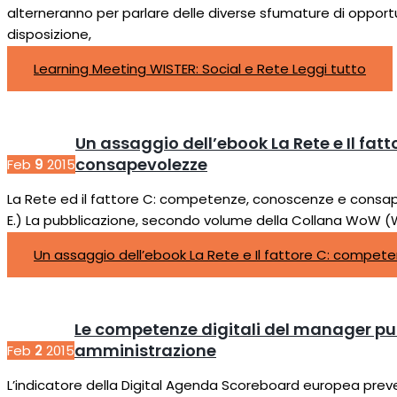
alterneranno per parlare delle diverse sfumature di opport
disposizione,
Learning Meeting WISTER: Social e Rete
Leggi tutto
Un assaggio dell’ebook La Rete e Il fa
consapevolezze
Feb
9
2015
La Rete ed il fattore C: competenze, conoscenze e consape
E.) La pubblicazione, secondo volume della Collana WoW (Wo
Un assaggio dell’ebook La Rete e Il fattore C: compe
Le competenze digitali del manager pub
amministrazione
Feb
2
2015
L’indicatore della Digital Agenda Scoreboard europea prevede