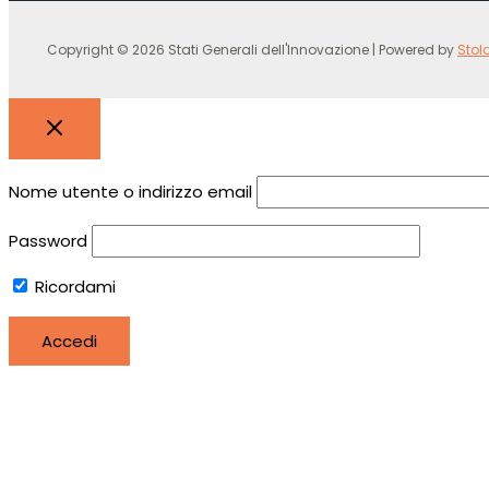
Copyright © 2026 Stati Generali dell'Innovazione | Powered by
Stol
Nome utente o indirizzo email
Password
Ricordami
Registro
Hai perso la password?
Utilizziamo i cookie per essere sicuri che tu possa avere la 