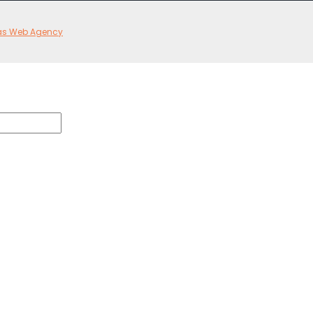
as Web Agency
migliore esperienza sul nostro sito. Se continui ad utilizzare