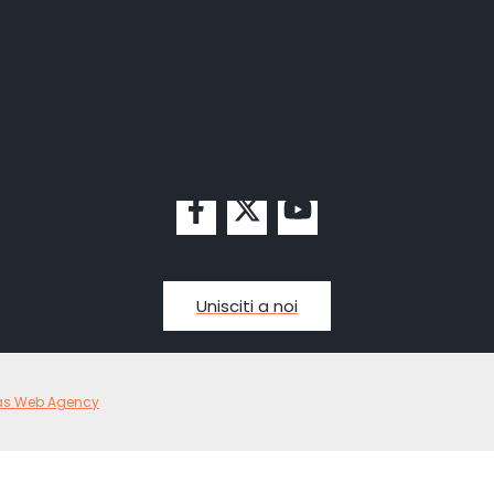
Unisciti a noi
as Web Agency