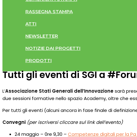
RASSEGNA STAMPA
ATTI
NEWSLETTER
NOTIZIE DAI PROGETTI
PRODOTTI
Tutti gli eventi di SGI a #Fo
L’
Associazione Stati Generali dell’Innovazione
sarà prese
due sessioni formative nello spazio Academy, oltre che esse
Per tutti gli eventi (alcuni ancora in fase finale di definiz
Convegni
(per iscriversi cliccare sul link dell’evento)
24 maggio – 0re 9,30 –
Competenze digitali per la Pa 