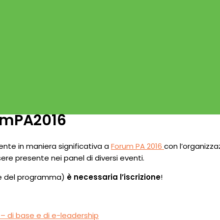
rumPA2016
nte in maniera significativa a
Forum PA 2016
con l’organizza
re presente nei panel di diversi eventi.
ione del programma)
è necessaria l’iscrizione
!
– di base e di e-leadership