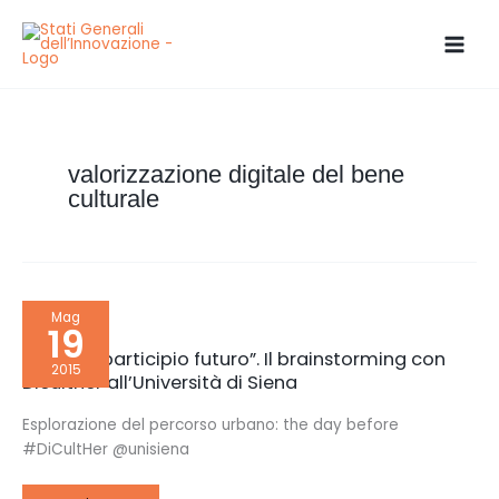
Vai
al
contenuto
valorizzazione digitale del bene
culturale
Cultura
Mag
“participio
19
futuro”.
Il
Cultura “participio futuro”. Il brainstorming con
brainstorming
2015
con
Diculther all’Università di Siena
Diculther
all’Università
di
Esplorazione del percorso urbano: the day before
Siena
#DiCultHer @unisiena