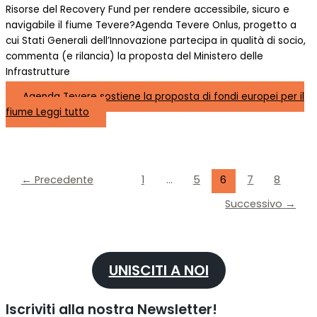
Risorse del Recovery Fund per rendere accessibile, sicuro e
navigabile il fiume Tevere?Agenda Tevere Onlus, progetto a
cui Stati Generali dell’Innovazione partecipa in qualità di socio,
commenta (e rilancia) la proposta del Ministero delle
Infrastrutture
Agenda Tevere sostiene la proposta di fondi europei per il
fiume
Leggi tutto
←
Precedente
1
…
5
6
7
8
Successivo
→
UNISCITI A NOI
Iscriviti alla nostra Newsletter!