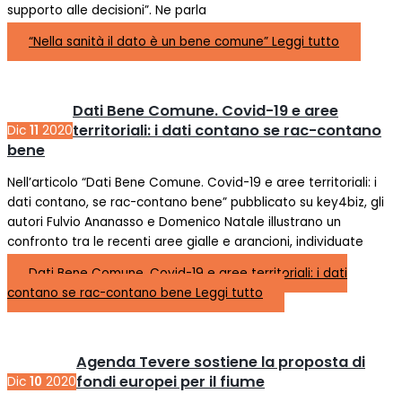
supporto alle decisioni”. Ne parla
“Nella sanità il dato è un bene comune”
Leggi tutto
Dati Bene Comune. Covid-19 e aree
territoriali: i dati contano se rac-contano
Dic
11
2020
bene
Nell’articolo “Dati Bene Comune. Covid-19 e aree territoriali: i
dati contano, se rac-contano bene” pubblicato su key4biz, gli
autori Fulvio Ananasso e Domenico Natale illustrano un
confronto tra le recenti aree gialle e arancioni, individuate
Dati Bene Comune. Covid-19 e aree territoriali: i dati
contano se rac-contano bene
Leggi tutto
Agenda Tevere sostiene la proposta di
fondi europei per il fiume
Dic
10
2020