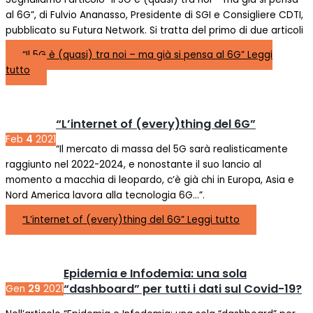
al 6G”, di Fulvio Ananasso, Presidente di SGI e Consigliere CDTI,
pubblicato su Futura Network. Si tratta del primo di due articoli
“Il 5G è (quasi) tra noi – ma già si pensa al 6G”
Leggi
tutto
“L’internet of (every)thing del 6G”
Feb
4
2021
“Il mercato di massa del 5G sarà realisticamente
raggiunto nel 2022-2024, e nonostante il suo lancio al
momento a macchia di leopardo, c’è già chi in Europa, Asia e
Nord America lavora alla tecnologia 6G…”.
“L’internet of (every)thing del 6G”
Leggi tutto
Epidemia e Infodemia: una sola
“dashboard” per tutti i dati sul Covid-19?
Gen
29
2021