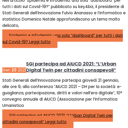
Nell’articolo “Epidemia e Infodemia: una sola “dashboard” per
tutti i dati sul Covid-19?” pubblicato su key4biz, il presidente di
Stati Generali dell’Innovazione Fulvio Ananasso e l’informatico e
statistico Domenico Natale approfondiscono un tema molto
delicato,
Epidemia e Infodemia: una sola “dashboard” per tutti i dati
sul Covid-19?
Leggi tutto
SGI partecipa ad AIUCD 2021: “L’Urban
Digital Twin per cittadini consapevoli”
Gen
20
2021
Stati Generali dell’Innovazione partecipa giovedì 21 gennaio,
alle ore 9, alla conferenza “AIUCD 2021 – DH per la società: e-
guaglianza, partecipazione, diritti e valori nell’era digitale”, 10°
convegno annuale di AIUCD (Associazione per l’Informatica
Umanistica
SGI partecipa ad AIUCD 2021: “L’Urban Digital Twin per
cittadini consapevoli”
Leggi tutto