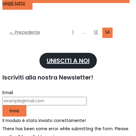
Leggi tutto
←
Precedente
1
…
13
14
UNISCITI A NOI
Iscriviti alla nostra Newsletter!
Email
Invia
Il modulo è stato inviato correttamente!
There has been some error while submitting the form. Please