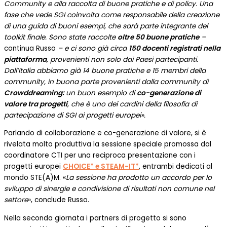
Community e alla raccolta di buone pratiche e di policy. Una
fase che vede SGI coinvolta come responsabile della creazione
di una guida di buoni esempi, che sarà parte integrante del
toolkit finale. Sono state raccolte
oltre 50 buone pratiche
–
continua Russo
– e ci sono già circa
150 docenti registrati nella
piattaforma
, provenienti non solo dai Paesi partecipanti.
Dall’Italia abbiamo già 14 buone pratiche e 15 membri della
community, in buona parte provenienti dalla community di
Crowddreaming:
un buon esempio di
co-generazione di
valore tra progetti
, che è uno dei cardini della filosofia di
partecipazione di SGI ai progetti europei».
Parlando di collaborazione e co-generazione di valore, si è
rivelata molto produttiva la sessione speciale promossa dal
coordinatore CTI per una reciproca presentazione con i
progetti europei
CHOICE* e STEAM-IT*
, entrambi dedicati al
mondo STE(A)M. «
La sessione ha prodotto un accordo per lo
sviluppo di sinergie e condivisione di risultati non comune nel
settore
», conclude Russo.
Nella seconda giornata i partners di progetto si sono