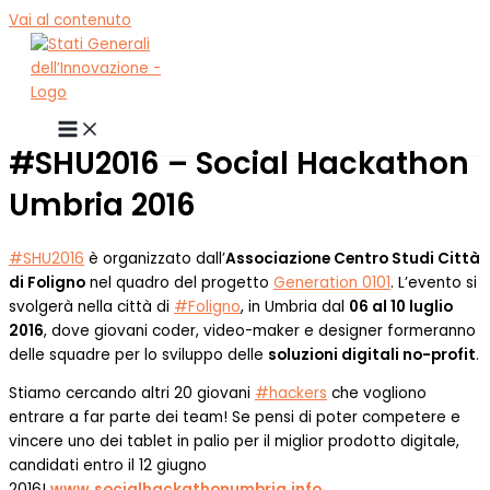
Vai al contenuto
#SHU2016 – Social Hackathon
Umbria 2016
‪#‎
SHU2016‬
è organizzato dall’
Associazione Centro Studi Città
di Foligno
nel quadro del progetto
Generation 0101
. L’evento si
svolgerà nella città di
‪#‎
Foligno‬
, in Umbria dal
06 al 10 luglio
2016
, dove giovani coder, video-maker e designer formeranno
delle squadre per lo sviluppo delle
soluzioni digitali no-profit
.
Stiamo cercando altri 20 giovani
‪#‎
hackers‬
che vogliono
entrare a far parte dei team! Se pensi di poter competere e
vincere uno dei tablet in palio per il mig
lior prodotto digitale,
candidati entro il 12 giugno
2016!
www.socialhackathonumbria.info