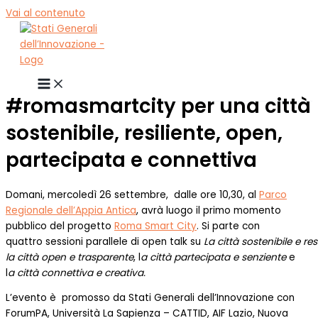
Vai al contenuto
#romasmartcity per una città
sostenibile, resiliente, open,
partecipata e connettiva
Domani, mercoledì 26 settembre, dalle ore 10,30, al
Parco
Regionale dell’Appia Antica
, avrà luogo il primo momento
pubblico del progetto
Roma Smart City
. Si parte con
quattro sessioni parallele di open talk su
La città sostenibile e resi
l
a città open e
trasparente
, l
a città partecipata e
senziente
e
l
a città connettiva e
creativa.
L’evento è promosso da Stati Generali dell’Innovazione con
ForumPA, Università La Sapienza – CATTID, AIF Lazio, Nuova