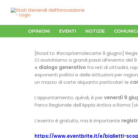
Vai
al
contenuto
OPINIONI
EVENTI
NOTIZIE
COMUNIC
[Road to #scopriamolecarte 9 giugno] Regi
Ci avviciniamo a grandi passi all’evento del 
e
dialogo generativo
fra reti di cittadini, 
esponenti politici e delle istituzioni per ragio
un mazzo di carte alquanto particolari: le
car
L’appuntamento, quindi, è per
venerdì 9 giu
Parco Regionale dell’Appia Antica a Roma (vi
L’evento è gratuito, ma è importante
registr
https://www.eventbrite.it/e/biglietti-sc