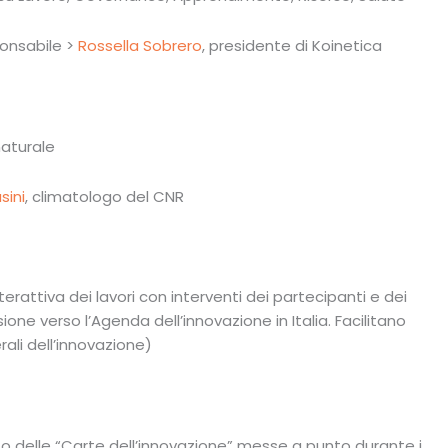
ponsabile >
Rossella Sobrero
, presidente di Koinetica
naturale
sini
, climatologo del CNR
erattiva dei lavori con interventi dei partecipanti e dei
ssione verso l’Agenda dell’innovazione in Italia. Facilitano
ali dell’innovazione)
rto delle “Carte dell’innovazione” messe a punto durante i