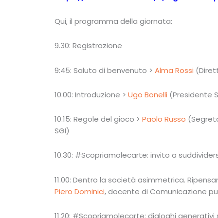
Qui, il programma della giornata:
9.30: Registrazione
9:45: Saluto di benvenuto >
Alma Rossi
(Diret
10.00: Introduzione >
Ugo Bonelli
(Presidente S
10.15: Regole del gioco >
Paolo Russo
(Segreta
SGI)
10.30: #Scopriamolecarte: invito a suddivider
11.00: Dentro la società asimmetrica. Ripens
Piero Dominici
, docente di Comunicazione pubb
11.20: #Scopriamolecarte: dialoghi generativ