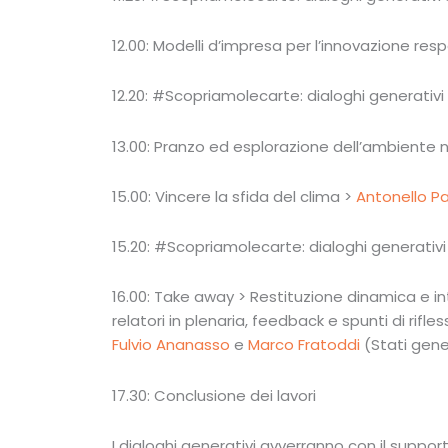
12.00: Modelli d’impresa per l’innovazione res
12.20: #Scopriamolecarte: dialoghi generativi
13.00: Pranzo ed esplorazione dell’ambiente 
15.00: Vincere la sfida del clima >
Antonello Pa
15.20: #Scopriamolecarte: dialoghi generativi
16.00: Take away > Restituzione dinamica e int
relatori in plenaria, feedback e spunti di rifle
Fulvio Ananasso
e
Marco Fratoddi
(Stati gener
17.30: Conclusione dei lavori
I dialoghi generativi avverranno con il suppo