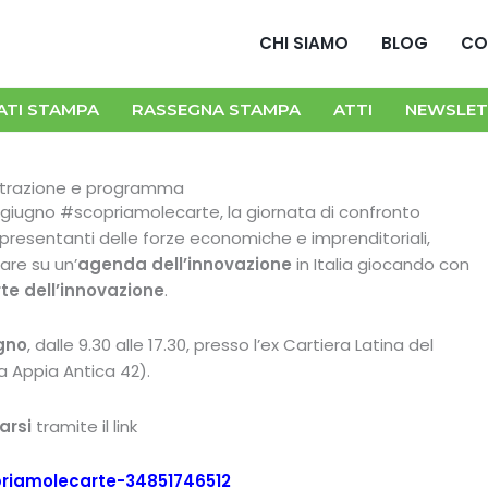
CHI SIAMO
BLOG
CO
ATI STAMPA
RASSEGNA STAMPA
ATTI
NEWSLET
strazione e programma
9 giugno #scopriamolecarte, la giornata di confronto
rappresentanti delle forze economiche e imprenditoriali,
nare su un’
agenda dell’innovazione
in Italia giocando con
te dell’innovazione
.
gno
, dalle 9.30 alle 17.30, presso l’ex Cartiera Latina del
a Appia Antica 42).
arsi
tramite il link
opriamolecarte-34851746512