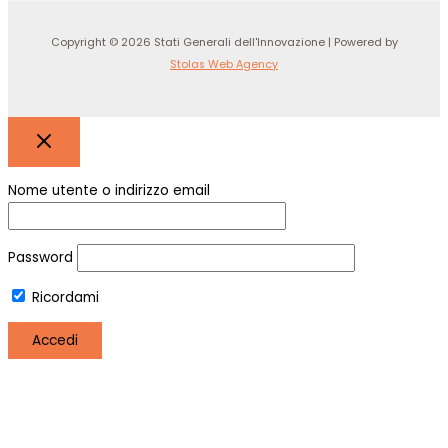
Copyright © 2026 Stati Generali dell'Innovazione | Powered by
Stolas Web Agency
Nome utente o indirizzo email
Password
Ricordami
Registro
Hai perso la password?
Utilizziamo i cookie per essere sicuri che tu possa avere la
migliore esperienza sul nostro sito. Se continui ad utilizzare