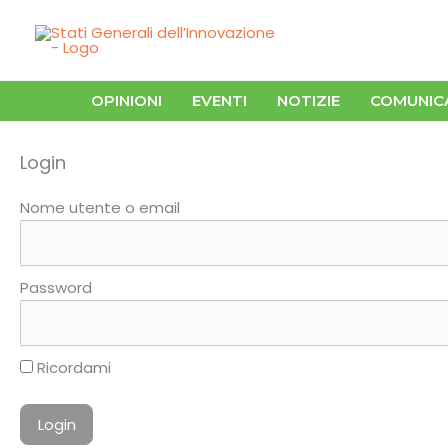
Vai
al
contenuto
OPINIONI
EVENTI
NOTIZIE
COMUNIC
Login
Nome utente o email
Password
Ricordami