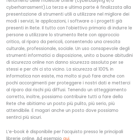
fenomeno delle molestie online (cyberbullying e/o
cyberharrasment).La terza e ultima parte è finalizzata alla
presentazione di strumenti utili a utilizzare nel migliore dei
modi i servizi, le applicazioni, i software o i progetti già
presenti in Rete. Il tutto con l’obiettivo primario di indurre le
persone a utilizzare lo strumento Rete con approccio
critico, al riparo da pericoli, consentendo una crescita
culturale, professionale, sociale. Un uso consapevole degli
strumenti informatici a disposizione, unito a buone abitudini
di sicurezza online non danno sicurezza assoluta per se
stessi e per chi ci sta vicino. La sicurezza al 100% in
informatica non esiste, ma molto si può fare anche con
pochi accorgimenti per proteggere i nostri dati e metterci
al riparo dai rischi più diffusi. Tenendo un atteggiamento
corretto, inoltre, possiamo contribuire tutti a fare della
Rete che abitiamo un posto più pulito, più serio, più
attendibile. E magari anche un posto dove possiamo
sentirci più sicuri.
L’e-book è disponibile per l’acquisto presso le principali
librerie online. Ad esempio
qui
.