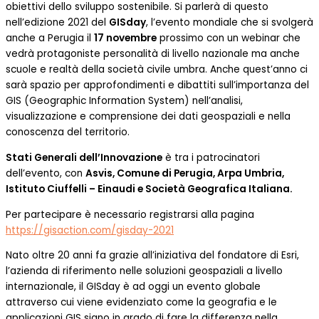
obiettivi dello sviluppo sostenibile. Si parlerà di questo
nell’edizione 2021 del
GISday
, l’evento mondiale che si svolgerà
anche a Perugia il
17 novembre
prossimo con un webinar che
vedrà protagoniste personalità di livello nazionale ma anche
scuole e realtà della società civile umbra. Anche quest’anno ci
sarà spazio per approfondimenti e dibattiti sull’importanza del
GIS (Geographic Information System) nell’analisi,
visualizzazione e comprensione dei dati geospaziali e nella
conoscenza del territorio.
Stati Generali dell’Innovazione
è tra i patrocinatori
dell’evento, con
Asvis, Comune di Perugia, Arpa Umbria,
Istituto Ciuffelli – Einaudi e Società Geografica Italiana.
Per partecipare è necessario registrarsi alla pagina
https://gisaction.com/gisday-2021
Nato oltre 20 anni fa grazie all’iniziativa del fondatore di Esri,
l’azienda di riferimento nelle soluzioni geospaziali a livello
internazionale, il GISday è ad oggi un evento globale
attraverso cui viene evidenziato come la geografia e le
applicazioni GIS siano in grado di fare la differenza nella