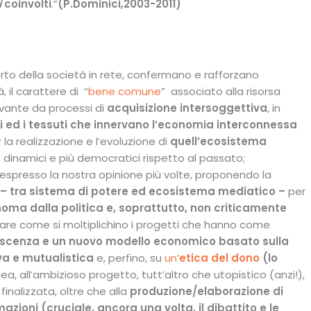
i
coinvolti
.”
(P.Dominici,2003-2011)
orto della società in rete, confermano e rafforzano
 il carattere di “
bene comune
” associato alla risorsa
rivante da processi di
acquisizione intersoggettiva
, in
li ed i tessuti che innervano l’economia interconnessa
 la realizzazione e l’evoluzione di
quell’ecosistema
, dinamici e più democratici rispetto al passato;
 espresso la nostra opinione più volte, proponendo la
 – tra sistema di potere ed ecosistema mediatico –
per
oma dalla politica e, soprattutto, non criticamente
are come si moltiplichino i progetti che hanno come
oscenza e un nuovo modello economico basato sulla
va e mutualistica
e, perfino, su
un’
etica del dono
(lo
’idea, all’ambizioso progetto, tutt’altro che utopistico (anzi!),
 finalizzata, oltre che alla
produzione/elaborazione di
mazioni (cruciale, ancora una volta, il dibattito e le