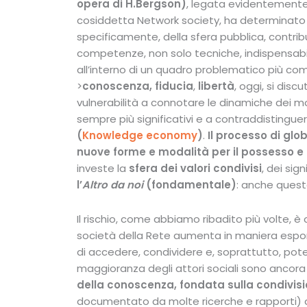
opera di H.Bergson)
, legata evidentemente 
cosiddetta Network society, ha determinato
specificamente, della sfera pubblica, contribu
competenze, non solo tecniche, indispensabil
all’interno di un quadro problematico più co
>
conoscenza, fiducia
,
libertà
, oggi, si disc
vulnerabilità a connotare le dinamiche dei mod
sempre più significativi e a contraddistingue
(
Knowledge economy
)
.
Il processo di glo
nuove forme e modalità per il possesso e 
investe la
sfera dei valori condivisi
, dei sign
l’
Altro da noi
(fondamentale)
: anche ques
Il rischio, come abbiamo ribadito più volte, 
società della Rete aumenta in maniera espone
di accedere, condividere e, soprattutto, pot
maggioranza degli attori sociali sono ancora 
della conoscenza, fondata sulla condivisio
documentato da molte ricerche e rapporti)