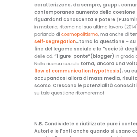
caratterizzano, da sempre, gruppi, comunit
contemporaneo aumento della coesione int
riguardanti conoscenza e potere
(
P.Domin
in materia, ritorna nel suo ultimo lavoro (2
parlando di
cosmopolitismo
, ma anche di
te
self-segregation
…torna la questione – su
fine del legame sociale e la “società degli
delle cd.
“figure-ponte”(blogger)
in grado 
Nelle ricerca sociale
torna, ancora una volta
flow of communication hypothesis
), su cu
occupandosi allora di mass media, risultat
scorso
.
Crescono le
potenzialità conoscit
su tale questione ritorneremo!
N.B. Condividete e riutilizzate pure i con
Autori e le Fonti anche quando si usano ca