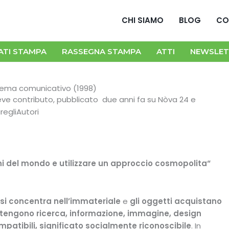
CHI SIAMO
BLOG
CO
ATI STAMPA
RASSEGNA STAMPA
ATTI
NEWSLET
tema comunicativo (1998)
ve contributo, pubblicato due anni fa su Nòva 24 e
aregliAutori
i del mondo e utilizzare
un approccio cosmopolita
“
si concentra nell’immateriale
e
gli oggetti acquistano
tengono ricerca, informazione, immagine, design
mpatibili,
significato socialmente riconoscibile
. In