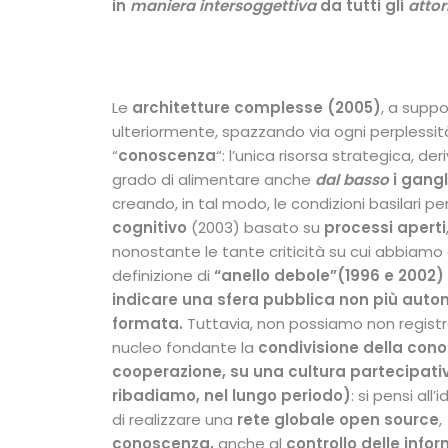
in
maniera intersoggettiva
da tutti gli
attor
Le
architetture complesse (2005)
, a supp
ulteriormente, spazzando via ogni perplessità,
“
conoscenza
“: l’unica risorsa strategica, de
grado di alimentare anche
dal basso
i gang
creando, in tal modo, le condizioni basilari per
cognitivo
(2003) basato su
processi aperti
nonostante le tante criticità su cui abbiamo
definizione di
“anello debole”(
1996 e 2002)
indicare una sfera pubblica non più auton
formata.
Tuttavia, non possiamo non registr
nucleo fondante la
condivisione della con
cooperazione
, su una cultura partecipati
ribadiamo, nel lungo periodo)
: si pensi all
di realizzare una
rete globale open source
,
conoscenza,
anche al
controllo delle infor