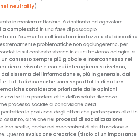
i
net neutrality
)
.
ato in maniera reticolare, è destinato ad agevolare,
ella complessità
in una fase di passaggio
ta dall’aumento dell’indeterminatezza e del disordine
i estremamente problematiche non aggiungeremo, per
condotta sul contesto storico in cui ci troviamo ad agire, e
:
un
contesto
sempre più globale e interconnesso
nel
erienze vissute e con cui interagiamo si rivelano,
dal sistema dell’informazione e, più in generale, dal
effetti di tali dinamiche sono soprattutto di natura
tematiche considerate prioritarie dalle opinioni
o costretti a prendere atto dell’assoluta rilevanza
me processo sociale di condivisione della
aritetica la posizione degli attori che partecipano all’atto
o assunto, oltre che nei
processi di socializzazione
le loro scelte, anche nei meccanismi di strutturazione e
nze. Questa
evoluzione creatrice
(titolo di un’importante