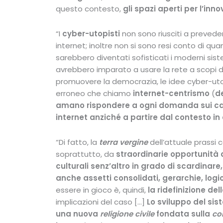
questo contesto,
gli
spazi aperti per l’inn
“I
cyber-utopisti
non sono riusciti a preveder
internet; inoltre non si sono resi conto di qu
sarebbero diventati sofisticati i moderni siste
avrebbero imparato a usare la rete a scopi 
promuovere la democrazia, le idee cyber-ut
erroneo che chiamo
internet-centrismo
(
d
amano rispondere a ogni domanda sui ca
internet anziché a partire dal contesto i
“Di fatto, la
terra vergine
dell’attuale prassi
soprattutto, da
straordinarie opportunità 
culturali senz’altro in grado di scardinare
anche assetti consolidati, gerarchie,
logi
essere in gioco è, quindi,
la ridefinizione del
implicazioni del caso […]
Lo sviluppo del si
una nuova
religione civile
fondata sulla
co