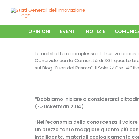
Vai
al
contenuto
OPINIONI
EVENTI
NOTIZIE
COMUNIC
Le architetture complesse del nuovo ecosis
Condivido con la Comunità di SGI questo bre
sul Blog “Fuori dal Prisma”, Il Sole 24Ore. #Cit
“Dobbiamo iniziare a considerarci cittadin
(E.Zuckerman 2014)
“
Nell’economia della conoscenza il
valore 
un prezzo tanto maggiore quanto più con
intelligente, materiali ecologicamente co