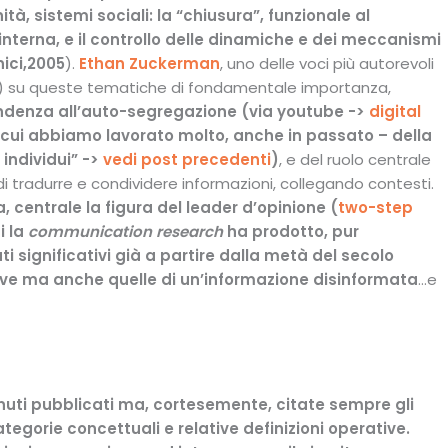
à, sistemi sociali: la “chiusura”, funzionale al
erna, e il controllo delle dinamiche e dei meccanismi
ici,2005
).
Ethan Zuckerman
, uno delle voci più autorevoli
014) su queste tematiche di fondamentale importanza,
ndenza all’
auto-segregazione
(
via youtube ->
digital
 cui abbiamo lavorato molto, anche in passato – della
 individui” ->
vedi post precedenti
)
, e del ruolo centrale
di tradurre e condividere informazioni, collegando contesti.
, centrale la figura del
leader d’opinione
(
two-step
i la
communication research
ha prodotto, pur
i significativi già a partire dalla metà del secolo
ive ma anche quelle di un’informazione disinformata
…e
tenuti pubblicati ma, cortesemente, citate sempre gli
tegorie concettuali e relative definizioni operative.