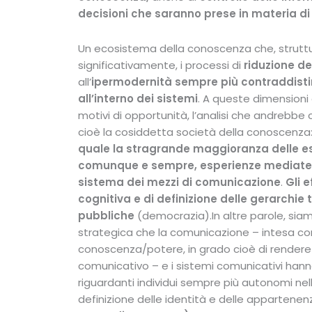
decisioni che saranno prese in materia d
Un ecosistema della conoscenza che, struttur
significativamente, i processi di
riduzione d
all’
ipermodernità sempre più contraddistin
all’interno dei sistemi
. A queste dimension
motivi di opportunità, l’analisi che andrebbe 
cioè la cosiddetta società della conoscenza
quale la stragrande maggioranza delle esp
comunque e sempre,
esperienze mediate
sistema dei mezzi di comunicazione
.
Gli 
cognitiva e di
definizione delle gerarchie 
pubbliche
(democrazia).In altre parole, siam
strategica che la comunicazione – intesa co
conoscenza/potere, in grado cioè di rendere p
comunicativo – e i sistemi comunicativi hann
riguardanti individui sempre più autonomi nel
definizione delle identità e delle appartene