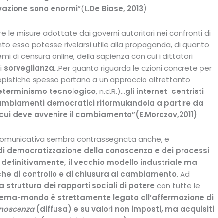
ovazione sono enormi
”(
L.De Biase, 2013)
e le misure adottate dai governi autoritari nei confronti di
anto esso potesse rivelarsi utile alla propaganda, di quanto
mi di censura online, della sapienza con cui i dittatori
di
sorveglianza
…Per quanto riguarda le azioni concrete per
opistiche spesso portano a un approccio altrettanto
eterminismo tecnologico
, n.d.R.)…
gli internet-centristi
mbiamenti democratici riformulandola a partire da
n cui deve avvenire il cambiamento”(E.Morozov,2011)
 comunicativa sembra contrassegnata anche, e
di democratizzazione della conoscenza e dei processi
, definitivamente, il vecchio modello industriale ma
che di controllo
e di chiusura al cambiamento
. Ad
la struttura dei rapporti sociali di potere
con tutte le
stema-mondo è strettamente legato all’affermazione di
noscenza
(diffusa) e su valori non imposti, ma acquisiti