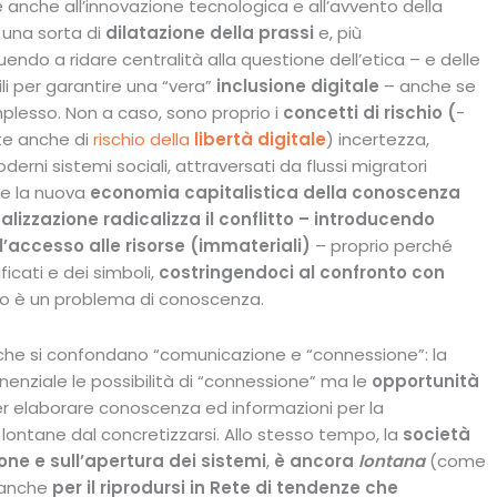
anche all’innovazione tecnologica e all’avvento della
 una sorta di
dilatazione della prassi
e, più
endo a ridare centralità alla questione dell’etica – e delle
i per garantire una “vera”
inclusione digitale
– anche se
mplesso. Non a caso, sono proprio i
concetti di rischio (
-
ute anche di
rischio della
libertà digitale
) incertezza,
erni sistemi sociali, attraversati da flussi migratori
re la nuova
economia capitalistica della conoscenza
balizzazione radicalizza il conflitto – introducendo
l’accesso alle
risorse (immateriali)
– proprio perché
ificati e dei simboli,
costringendoci al confronto con
to è un problema di conoscenza.
è che si confondano “comunicazione e “connessione”: la
nziale le possibilità di “connessione” ma le
opportunità
er elaborare conoscenza ed informazioni per la
lontane dal concretizzarsi. Allo stesso tempo, la
società
ne e sull’
apertura dei sistemi
,
è ancora
lontana
(come
 anche
per
il riprodursi in Rete di tendenze che