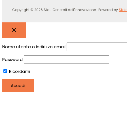
Copyright © 2026 Stati Generali dell'Innovazione | Powered by
Stol
Nome utente o indirizzo email
Password
Ricordami
Registro
Hai perso la password?
Utilizziamo i cookie per essere sicuri che tu possa avere la 