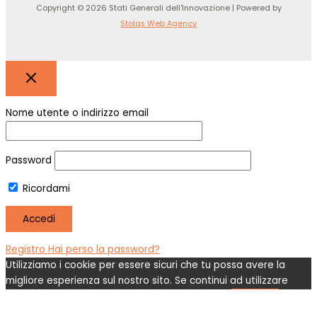
Copyright © 2026 Stati Generali dell'Innovazione | Powered by
Stolas Web Agency
Nome utente o indirizzo email
Password
Ricordami
Registro
Hai perso la password?
Utilizziamo i cookie per essere sicuri che tu possa avere la
migliore esperienza sul nostro sito. Se continui ad utilizzare
questo sito noi assumiamo che tu ne sia felice.
OK