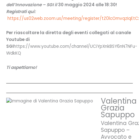
dell’Innovazione – SGI il
30 maggio 2024 alle 18:30!
Registrati qui:
https://us02web.zoom.us/meeting/register/tZ0lcOmvqzIqEt
Per riascoltare la diretta degli eventi collegati al canale
Youtube di
SGI
https://www.youtube.com/channel/UCiYpXnkBSY6nN7NFu-
WdkKQ
Ti aspettiamo!
Valentina
Grazia
Sapuppo
Valentina Gra
Sapuppo –
Avvocato e