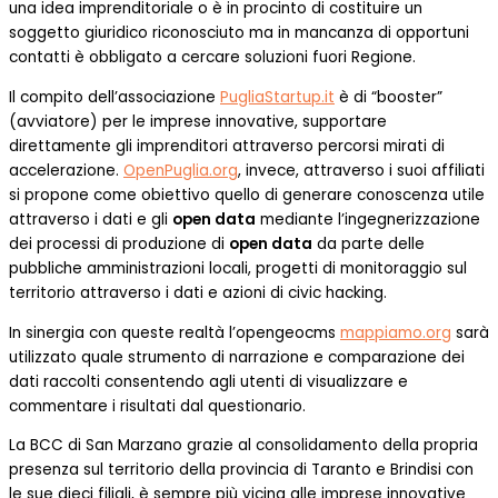
una idea imprenditoriale o è in procinto di costituire un
soggetto giuridico riconosciuto ma in mancanza di opportuni
contatti è obbligato a cercare soluzioni fuori Regione.
Il compito dell’associazione
PugliaStartup.it
è di “booster”
(avviatore) per le imprese innovative, supportare
direttamente gli imprenditori attraverso percorsi mirati di
accelerazione.
OpenPuglia.org
, invece, attraverso i suoi affiliati
si propone come obiettivo quello di generare conoscenza utile
attraverso i dati e gli
open data
mediante l’ingegnerizzazione
dei processi di produzione di
open data
da parte delle
pubbliche amministrazioni locali, progetti di monitoraggio sul
territorio attraverso i dati e azioni di civic hacking.
In sinergia con queste realtà l’opengeocms
mappiamo.org
sarà
utilizzato quale strumento di narrazione e comparazione dei
dati raccolti consentendo agli utenti di visualizzare e
commentare i risultati dal questionario.
La BCC di San Marzano grazie al consolidamento della propria
presenza sul territorio della provincia di Taranto e Brindisi con
le sue dieci filiali, è sempre più vicina alle imprese innovative