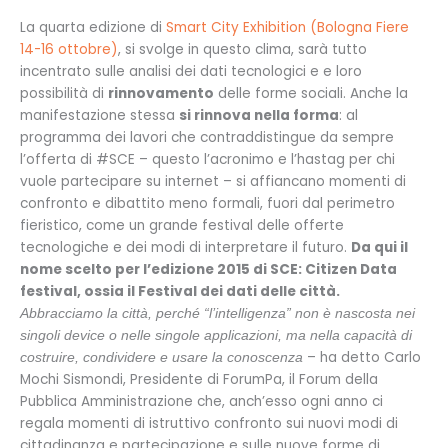
La quarta edizione di
Smart City Exhibition (Bologna Fiere
14-16 ottobre)
, si svolge in questo clima, sarà tutto
incentrato sulle analisi dei dati tecnologici e e loro
possibilità di
rinnovamento
delle forme sociali. Anche la
manifestazione stessa
si rinnova nella forma
: al
programma dei lavori che contraddistingue da sempre
l’offerta di #SCE – questo l’acronimo e l’hastag per chi
vuole partecipare su internet – si affiancano momenti di
confronto e dibattito meno formali, fuori dal perimetro
fieristico, come un grande festival delle offerte
tecnologiche e dei modi di interpretare il futuro.
Da qui il
nome scelto per l’edizione 2015 di SCE: Citizen Data
festival, ossia il Festival dei dati delle città.
Abbracciamo la città, perché “l’intelligenza” non è nascosta nei
singoli device o nelle singole applicazioni, ma nella capacità di
– ha detto Carlo
costruire, condividere e usare la conoscenza
Mochi Sismondi, Presidente di ForumPa, il Forum della
Pubblica Amministrazione che, anch’esso ogni anno ci
regala momenti di istruttivo confronto sui nuovi modi di
cittadinanza e partecipazione e sulle nuove forme di