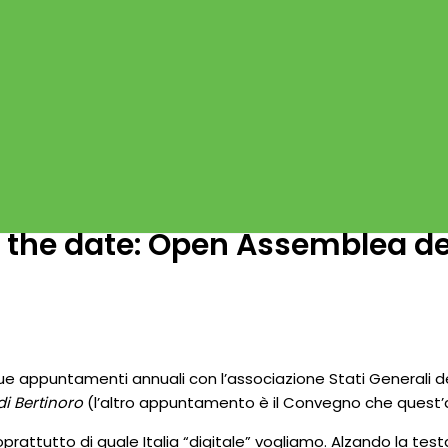
 the date: Open Assemblea deg
ue appuntamenti annuali con l’associazione Stati Generali del
di Bertinoro
(l’altro appuntamento è il Convegno che quest’a
oprattutto di quale Italia “digitale” vogliamo. Alzando la t