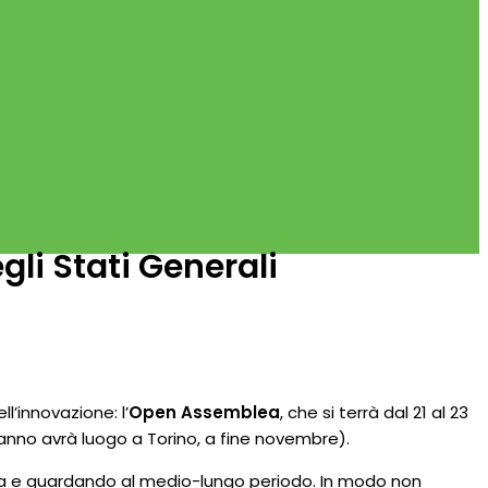
li Stati Generali
l’innovazione: l’
Open Assemblea
, che si terrà dal 21 al 23
nno avrà luogo a Torino, a fine novembre).
esta e guardando al medio-lungo periodo. In modo non