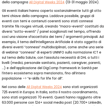
della campagna
All Digital Weeks 2024
(13-31 maggio 2024).
Gli eventi italiani hanno coperto sostanzialmente tutti gli otto
temi chiave della campagna. Laddove possibile, gruppi di
eventi con temi e contenuti coerenti sono stati connessi
tramite fils rouges virtuali, creando “macro-eventi” costituiti da
diversi “sotto-eventi” / panel scaglionati nel tempo, offrendo
così una visione sfaccettata dei temi / argomenti principali. Ad
esempio, il tema dell’Intelligenza Artificiale è stato oggetto di
diversi eventi “connessi” multidisciplinari, come anche una serie
di webinar “connessi” di esperti UNINFO sulla normazione ICT e
sul tema della Salute, con l’assoluta necessità di DHL a tutti i
livelli (medici, personale sanitario, pazienti, caregiver, parenti,
…) e dell’applicazione del DigComp framework in Sanità per
l’intero ecosistema sopra menzionato, fino all’intera
popolazione –> “e-skills for life for all”.
Nel corso delle
All Digital Weeks 2024
sono stati organizzati
725 eventi in Europa. In Italia, sotto il nostro coordinamento,
sono stati organizzati 70 eventi. Questi hanno raggiunto oltre
63.000 persone con 124+ social media post (20.700+ LinkedIn,