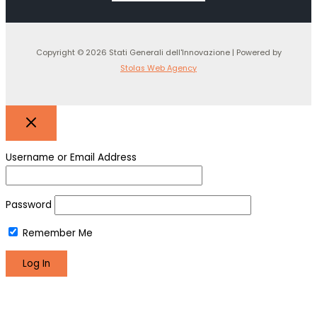
Copyright © 2026 Stati Generali dell'Innovazione | Powered by
Stolas Web Agency
Username or Email Address
Password
Remember Me
Register
Lost your password?
We use cookies to make sure you can have the best