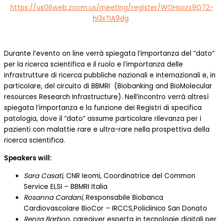
https://us06web.zoom.us/meeting/register/WOHsozx9Q72-
hi3xTIA9dg
Durante l’evento on line verrà spiegata l’importanza del “dato”
per la ricerca scientifica e il ruolo e l’importanza delle
infrastrutture di ricerca pubbliche nazionali e internazionali e, in
particolare, del circuito di BBMRI (Biobanking and BioMolecular
resources Research Infrastructure)
.
Nell’incontro verrà altresì
spiegata l’importanza e la funzione dei Registri di specifica
patologia, dove il “dato” assume particolare rilevanza per i
pazienti con malattie rare e ultra-rare nella prospettiva della
ricerca scientifica.
Speakers will:
Sara Casati,
CNR Ieomi, Coordinatrice del Common
Service ELSI – BBMRI Italia
Rosanna Cardani,
Responsabile Biobanca
Cardiovascolare BioCor – IRCCS,Policlinico San Donato
Renza Barbon
, caregiver esperta in tecnologie digitali per