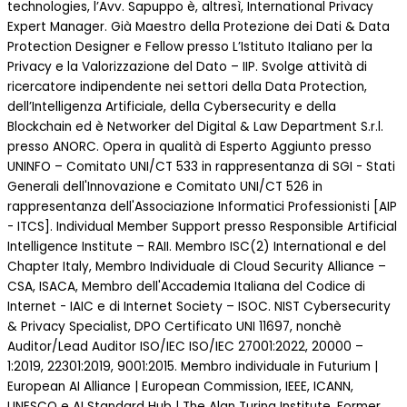
technologies, l’Avv. Sapuppo è, altresì, International Privacy
Expert Manager. Già Maestro della Protezione dei Dati & Data
Protection Designer e Fellow presso L’Istituto Italiano per la
Privacy e la Valorizzazione del Dato – IIP. Svolge attività di
ricercatore indipendente nei settori della Data Protection,
dell’Intelligenza Artificiale, della Cybersecurity e della
Blockchain ed è Networker del Digital & Law Department S.r.l.
presso ANORC. Opera in qualità di Esperto Aggiunto presso
UNINFO – Comitato UNI/CT 533 in rappresentanza di SGI - Stati
Generali dell'Innovazione e Comitato UNI/CT 526 in
rappresentanza dell'Associazione Informatici Professionisti [AIP
- ITCS]. Individual Member Support presso Responsible Artificial
Intelligence Institute – RAII. Membro ISC(2) International e del
Chapter Italy, Membro Individuale di Cloud Security Alliance –
CSA, ISACA, Membro dell'Accademia Italiana del Codice di
Internet - IAIC e di Internet Society – ISOC. NIST Cybersecurity
& Privacy Specialist, DPO Certificato UNI 11697, nonchè
Auditor/Lead Auditor ISO/IEC ISO/IEC 27001:2022, 20000 –
1:2019, 22301:2019, 9001:2015. Membro individuale in Futurium |
European AI Alliance | European Commission, IEEE, ICANN,
UNESCO e AI Standard Hub | The Alan Turing Institute. Former