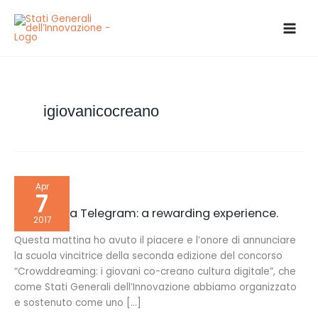
Skip
to
content
igiovanicocreano
Reward
Apr
via
7
Telegram:
a
Reward via Telegram: a rewarding experience.
rewarding
2017
experience.
Questa mattina ho avuto il piacere e l’onore di annunciare
la scuola vincitrice della seconda edizione del concorso
“Crowddreaming: i giovani co-creano cultura digitale”, che
come Stati Generali dell’Innovazione abbiamo organizzato
e sostenuto come uno […]