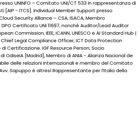
o presso UNINFO – Comitato UNI/CT 533 in rappresentanza di
ti [AIP - ITCS]. Individual Member Support presso
di Cloud Security Alliance – CSA, ISACA, Membro
t, DPO Certificato UNI 11697, nonchè Auditor/Lead Auditor
 European Commission, IEEE, ICANN, UNESCO e AI Standard Hub |
à Chief Legal Compliance Officer, ICT Data Protection
di Certificazione. IGF Resource Person, Socio
i OdiseIA [Madrid], Membro di ANIA - Alianza Nacional de
abile delle relazioni internazionali e membro del Comitato
vv. Sapuppo è altresì Rappresentante per l’Italia della