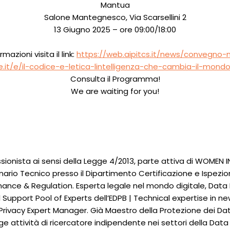
Mantua
Salone Mantegnesco, Via Scarsellini 2
13 Giugno 2025 – ore 09:00/18:00
rmazioni visita il link:
https://web.aipitcs.it/news/convegno-
e.it/e/il-codice-e-letica-lintelligenza-che-cambia-il-mo
Consulta il Programma!
We are waiting for you!
sionista ai sensi della Legge 4/2013, parte attiva di WOME
ario Tecnico presso il Dipartimento Certificazione e Ispezio
ance & Regulation. Esperta legale nel mondo digitale, Data P
Support Pool of Experts dell’EDPB | Technical expertise in n
l Privacy Expert Manager. Già Maestro della Protezione dei Dat
lge attività di ricercatore indipendente nei settori della Data 