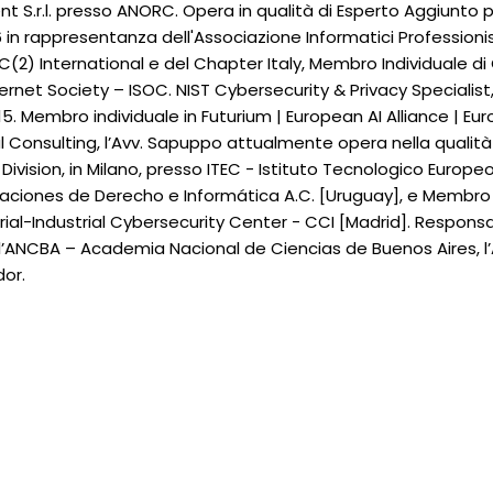
nt S.r.l. presso ANORC. Opera in qualità di Esperto Aggiunt
 in rappresentanza dell'Associazione Informatici Professionis
 ISC(2) International e del Chapter Italy, Membro Individuale 
nternet Society – ISOC. NIST Cybersecurity & Privacy Specialis
:2015. Membro individuale in Futurium | European AI Alliance |
al Consulting, l’Avv. Sapuppo attualmente opera nella qualit
sion, in Milano, presso ITEC - Istituto Tecnologico Europeo 
ciones de Derecho e Informática A.C. [Uruguay], e Membro d
strial-Industrial Cybersecurity Center - CCI [Madrid]. Respons
l’ANCBA – Academia Nacional de Ciencias de Buenos Aires, l’A
dor.