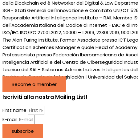
della Blockchain ed è Networker del Digital & Law Departme
SGI - Stati Generali dell'Innovazione e Comitato UNI/CT 526
Responsible Artificial Intelligence Institute – RAII. Membro
dell'Accademia Italiana del Codice di Internet - IAIC e di I
ISO/IEC ISO/IEC 27001:2022, 20000 – 1:2019, 22301:2019, 9001
The Alan Turing Institute. Former Associate presso ICT Leg
Certification Schemes Manager e quale Head of Academy Divi
Professionista presso Federación Iberoamericana de Asocia
Inteligencia Artificial e del Centro de Ciberseguridad Indu
tecnico del SAI – Sistemas Administrativos Inteligentes del
Revista de Ciencia de la Legislación | Universidad del Salva
Become a member
Iscriviti alla nostra Mailing List!
First name
E-mail
subscribe