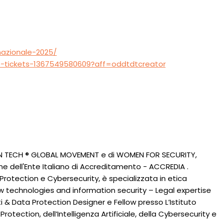
nazionale-2025/
ndo-tickets-1367549580609?aff=oddtdtcreator
N IN TECH ® GLOBAL MOVEMENT e di WOMEN FOR SECURITY,
ne dell'Ente Italiano di Accreditamento - ACCREDIA .
rotection e Cybersecurity, è specializzata in etica
ew technologies and information security – Legal expertise
i & Data Protection Designer e Fellow presso L’Istituto
Protection, dell’Intelligenza Artificiale, della Cybersecurity e