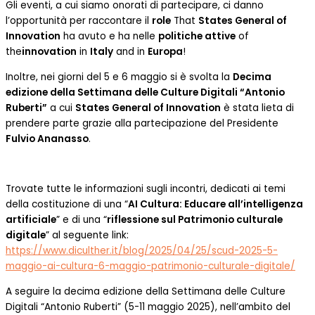
Gli eventi, a cui siamo onorati di partecipare, ci danno
l’opportunità per raccontare il
role
That
States General of
Innovation
ha avuto e ha nelle
politiche attive
of
the
innovation
in
Italy
and in
Europa
!
Inoltre, nei giorni del 5 e 6 maggio si è svolta la
Decima
edizione della Settimana delle Culture Digitali “Antonio
Ruberti”
a cui
States General of Innovation
è stata lieta di
prendere parte grazie alla partecipazione del Presidente
Fulvio Ananasso
.
Trovate tutte le informazioni sugli incontri, dedicati ai temi
della costituzione di una “
AI Cultura: Educare all’intelligenza
artificiale
” e di una “
riflessione sul Patrimonio culturale
digitale
” al seguente link:
https://www.diculther.it/blog/2025/04/25/scud-2025-5-
maggio-ai-cultura-6-maggio-patrimonio-culturale-digitale/
A seguire la decima edizione della Settimana delle Culture
Digitali “Antonio Ruberti” (5-11 maggio 2025), nell’ambito del