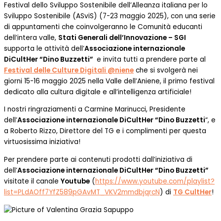
Festival dello Sviluppo Sostenibile dell’Alleanza italiana per lo
Sviluppo Sostenibile (ASviS) (7-23 maggio 2025), con una serie
di appuntamenti che coinvolgeranno le Comunità educanti
dell’intera valle,
Stati Generali dell’Innovazione – SGI
supporta le attività dell’
Associazione internazionale
DiCultHer “Dino Buzzetti”
e invita tutti a prendere parte al
Festival delle Culture Digitali @niene
che si svolgerà nei
giorni 15-16 maggio 2025 nella Valle dell’Aniene, il primo festival
dedicato alla cultura digitale e all’intelligenza artificiale!
I nostri ringraziamenti a Carmine Marinucci, Presidente
dell’
Associazione internazionale DiCultHer “Dino Buzzetti
“, e
a Roberto Rizzo, Direttore del TG e i complimenti per questa
virtuosissima iniziativa!
Per prendere parte ai contenuti prodotti dall’iniziativa di
dell’
Associazione internazionale DiCultHer “Dino Buzzetti”
visitate il canale
Youtube
(
https://www.youtube.com/playlist?
list=PLdAOff7YfZ589pGAvMT_VKV2mmdbjqrcN
) di
TG CultHer
!