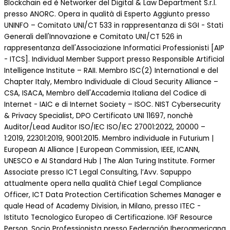
Blockchain ed è Networker del Digital & Law Department S.r.l.
presso ANORC. Opera in qualità di Esperto Aggiunto presso
UNINFO – Comitato UNI/CT 533 in rappresentanza di SGI - Stati
Generali dell'Innovazione e Comitato UNI/CT 526 in
rappresentanza dell'Associazione Informatici Professionisti [AIP
- ITCS]. Individual Member Support presso Responsible Artificial
Intelligence Institute – RAII. Membro ISC(2) International e del
Chapter Italy, Membro Individuale di Cloud Security Alliance –
CSA, ISACA, Membro dell'Accademia Italiana del Codice di
Internet - IAIC e di Internet Society – ISOC. NIST Cybersecurity
& Privacy Specialist, DPO Certificato UNI 11697, nonchè
Auditor/Lead Auditor ISO/IEC ISO/IEC 27001:2022, 20000 –
1:2019, 22301:2019, 9001:2015. Membro individuale in Futurium |
European AI Alliance | European Commission, IEEE, ICANN,
UNESCO e AI Standard Hub | The Alan Turing Institute. Former
Associate presso ICT Legal Consulting, l’Avv. Sapuppo
attualmente opera nella qualità Chief Legal Compliance
Officer, ICT Data Protection Certification Schemes Manager e
quale Head of Academy Division, in Milano, presso ITEC -
Istituto Tecnologico Europeo di Certificazione. IGF Resource
Person, Socio Professionista presso Federación Iberoamericana