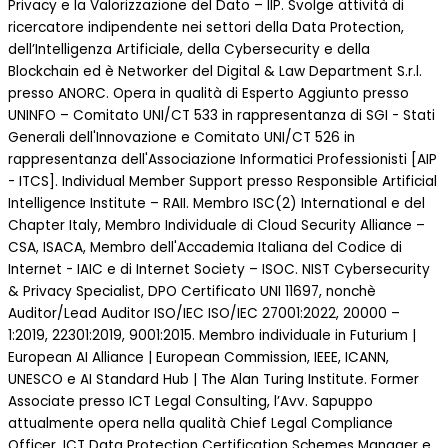
Privacy e la Valorizzazione del Dato – IIP. Svolge attività di
ricercatore indipendente nei settori della Data Protection,
dell’Intelligenza Artificiale, della Cybersecurity e della
Blockchain ed è Networker del Digital & Law Department S.r.l.
presso ANORC. Opera in qualità di Esperto Aggiunto presso
UNINFO – Comitato UNI/CT 533 in rappresentanza di SGI - Stati
Generali dell'Innovazione e Comitato UNI/CT 526 in
rappresentanza dell'Associazione Informatici Professionisti [AIP
- ITCS]. Individual Member Support presso Responsible Artificial
Intelligence Institute – RAII. Membro ISC(2) International e del
Chapter Italy, Membro Individuale di Cloud Security Alliance –
CSA, ISACA, Membro dell'Accademia Italiana del Codice di
Internet - IAIC e di Internet Society – ISOC. NIST Cybersecurity
& Privacy Specialist, DPO Certificato UNI 11697, nonchè
Auditor/Lead Auditor ISO/IEC ISO/IEC 27001:2022, 20000 –
1:2019, 22301:2019, 9001:2015. Membro individuale in Futurium |
European AI Alliance | European Commission, IEEE, ICANN,
UNESCO e AI Standard Hub | The Alan Turing Institute. Former
Associate presso ICT Legal Consulting, l’Avv. Sapuppo
attualmente opera nella qualità Chief Legal Compliance
Officer, ICT Data Protection Certification Schemes Manager e