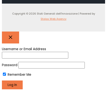
Copyright © 2026 Stati Generali dell'Innovazione | Powered by
Stolas Web Agency
Username or Email Address
Password
Remember Me
Register
Lost your password?
We use cookies to make sure you can have the best
experience on our site. If you continue to use this site we will