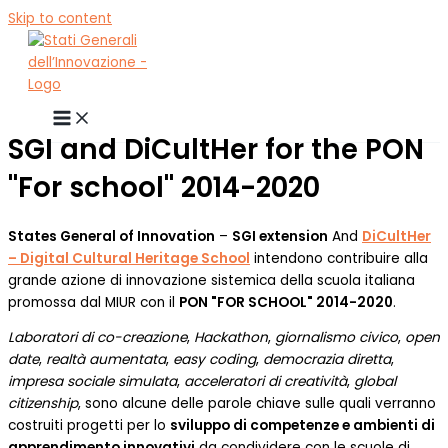
Skip to content
SGI and DiCultHer for the PON
"For school" 2014-2020
States General of Innovation
–
SGI extension
And
DiCultHer
– Digital Cultural Heritage School
intendono contribuire alla
grande azione di innovazione sistemica della scuola italiana
promossa dal MIUR con il
PON "FOR SCHOOL" 2014-2020
.
Laboratori di co-creazione
,
Hackathon
,
giornalismo civico
,
open
date
,
realtà aumentata
,
easy coding
,
democrazia diretta
,
impresa sociale simulata
,
acceleratori di creatività
,
global
citizenship
, sono alcune delle parole chiave sulle quali verranno
costruiti progetti per lo
sviluppo di competenze e ambienti di
apprendimento innovativi
da condividere con le scuole di