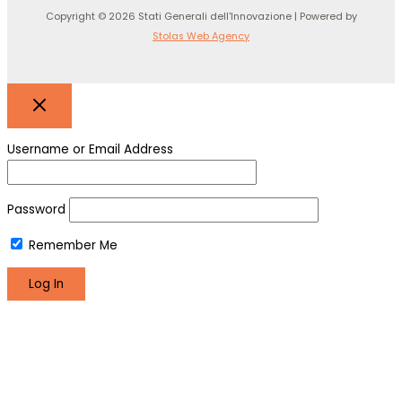
Copyright © 2026 Stati Generali dell'Innovazione | Powered by
Stolas Web Agency
Username or Email Address
Password
Remember Me
Register
Lost your password?
We use cookies to make sure you can have the best
experience on our site. If you continue to use this site we will
assume that you are happy with it.
Okay